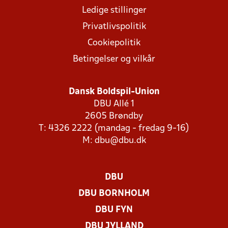
Ledige stillinger
Privatlivspolitik
Cookiepolitik
Betingelser og vilkår
Dansk Boldspil-Union
DBU Allé 1
2605 Brøndby
T: 4326 2222 (mandag - fredag 9-16)
M:
dbu@dbu.dk
DBU
DBU BORNHOLM
DBU FYN
DBU JYLLAND