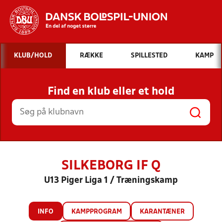
Hvad vil du søge efter?
KLUB/HOLD
RÆKKE
SPILLESTED
KAMP
INDHOLD OG NYHEDER
Find en klub eller et hold
STILLINGER, RESULTATER, KLUBBER OG
HOLD
SILKEBORG IF Q
U13 Piger Liga 1 / Træningskamp
INFO
KAMPPROGRAM
KARANTÆNER