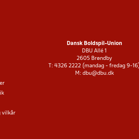
Dansk Boldspil-Union
DBU Allé 1
2605 Brøndby
T: 4326 2222 (mandag - fredag 9-16
M:
dbu@dbu.dk
ger
ik
 vilkår