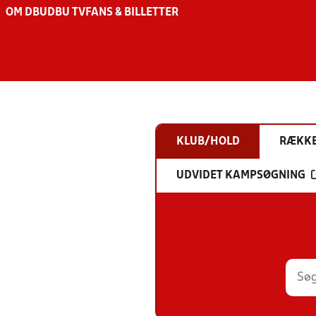
OM DBU
DBU TV
FANS & BILLETTER
KLUB/HOLD
RÆKK
UDVIDET KAMPSØGNING