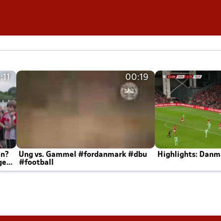
:11
00:19
en?
Ung vs. Gammel #fordanmark #dbu
Highlights: Danma
ger
#football