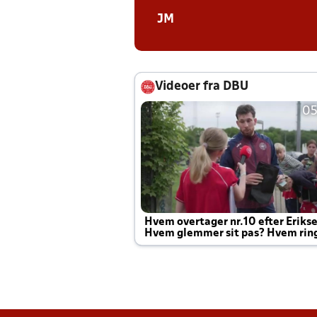
JM
Videoer fra DBU
05
Hvem overtager nr.10 efter Eriks
Hvem glemmer sit pas? Hvem rin
Joachim altid til efter kampe?