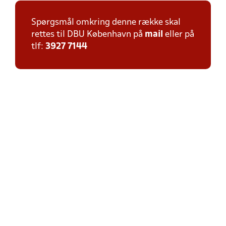
Spørgsmål omkring denne række skal
rettes til DBU København på
mail
eller på
tlf:
3927 7144