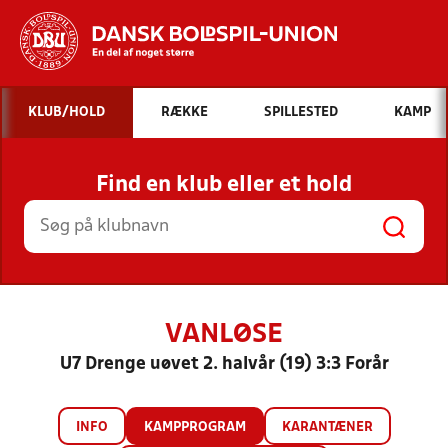
Hvad vil du søge efter?
KLUB/HOLD
RÆKKE
SPILLESTED
KAMP
INDHOLD OG NYHEDER
Find en klub eller et hold
STILLINGER, RESULTATER, KLUBBER OG
HOLD
VANLØSE
U7 Drenge uøvet 2. halvår (19) 3:3 Forår
INFO
KAMPPROGRAM
KARANTÆNER