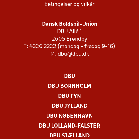
Betingelser og vilkår
Dansk Boldspil-Union
DBU Allé 1
2605 Brøndby
T: 4326 2222 (mandag - fredag 9-16)
M:
dbu@dbu.dk
DBU
DBU BORNHOLM
DBU FYN
DBU JYLLAND
DBU KØBENHAVN
DBU LOLLAND-FALSTER
DBU SJÆLLAND