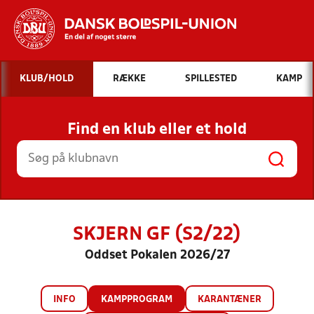
Hvad vil du søge efter?
KLUB/HOLD
RÆKKE
SPILLESTED
KAMP
INDHOLD OG NYHEDER
Find en klub eller et hold
STILLINGER, RESULTATER, KLUBBER OG
HOLD
SKJERN GF (S2/22)
Oddset Pokalen 2026/27
INFO
KAMPPROGRAM
KARANTÆNER