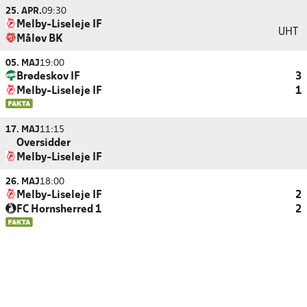
25. APR.
09:30
Melby-Liseleje IF
UHT
Måløv BK
05. MAJ
19:00
Brødeskov IF
3
Melby-Liseleje IF
1
17. MAJ
11:15
Oversidder
Melby-Liseleje IF
26. MAJ
18:00
Melby-Liseleje IF
2
FC Hornsherred 1
2