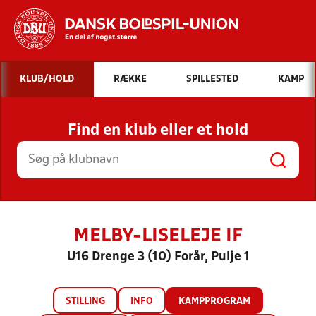
Hvad vil du søge efter?
KLUB/HOLD
RÆKKE
SPILLESTED
KAMP
INDHOLD OG NYHEDER
Find en klub eller et hold
STILLINGER, RESULTATER, KLUBBER OG
HOLD
MELBY-LISELEJE IF
U16 Drenge 3 (10) Forår, Pulje 1
STILLING
INFO
KAMPPROGRAM