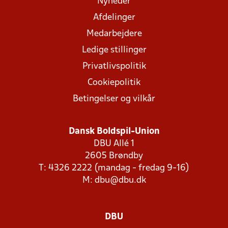
Nyheder
Afdelinger
Medarbejdere
Ledige stillinger
Privatlivspolitik
Cookiepolitik
Betingelser og vilkår
Dansk Boldspil-Union
DBU Allé 1
2605 Brøndby
T: 4326 2222 (mandag - fredag 9-16)
M:
dbu@dbu.dk
DBU