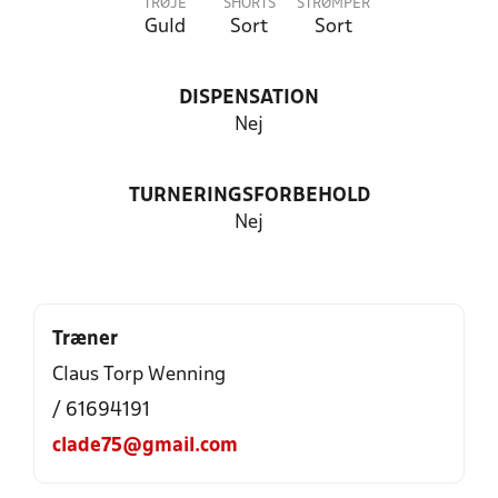
TRØJE
SHORTS
STRØMPER
Guld
Sort
Sort
DISPENSATION
Nej
TURNERINGSFORBEHOLD
Nej
Træner
Claus Torp Wenning
/ 61694191
clade75@gmail.com