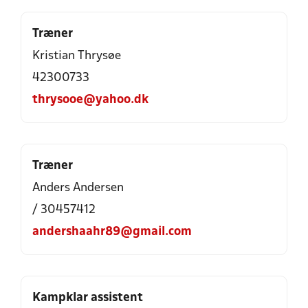
Træner
Kristian Thrysøe
42300733
thrysooe@yahoo.dk
Træner
Anders Andersen
/ 30457412
andershaahr89@gmail.com
Kampklar assistent