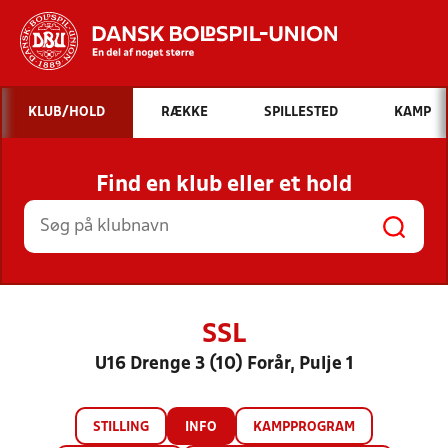
Hvad vil du søge efter?
KLUB/HOLD
RÆKKE
SPILLESTED
KAMP
INDHOLD OG NYHEDER
Find en klub eller et hold
STILLINGER, RESULTATER, KLUBBER OG
HOLD
SSL
U16 Drenge 3 (10) Forår, Pulje 1
STILLING
INFO
KAMPPROGRAM