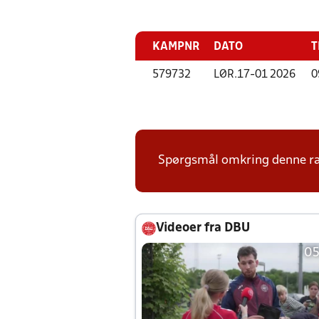
KAMPNR
DATO
T
579732
LØR.
17-01 2026
0
Spørgsmål omkring denne ræk
Videoer fra DBU
05