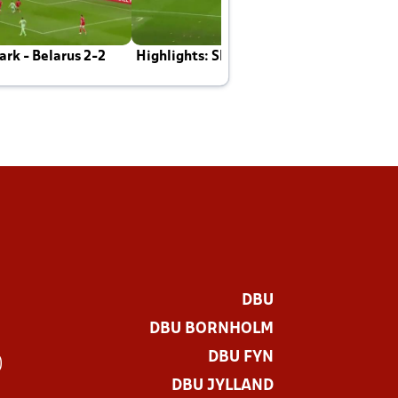
rk - Belarus 2-2
Highlights: Skotland - Danmark 4-2
J
E
DBU
DBU BORNHOLM
DBU FYN
)
DBU JYLLAND