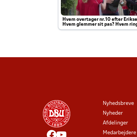
Hvem overtager nr.10 efter Eriks
Hvem glemmer sit pas? Hvem rin
Joachim altid til efter kampe?
Nyhedsbreve
Nyheder
Afdelinger
Medarbejdere