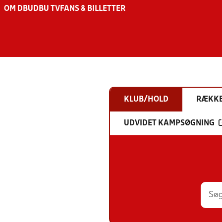
OM DBU
DBU TV
FANS & BILLETTER
KLUB/HOLD
RÆKK
UDVIDET KAMPSØGNING