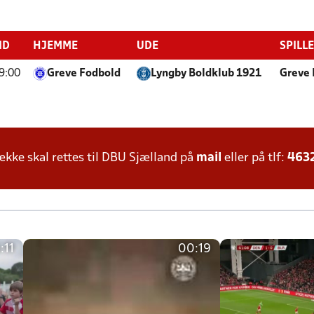
ID
HJEMME
UDE
SPILL
9:00
Greve Fodbold
Lyngby Boldklub 1921
Greve 
ke skal rettes til DBU Sjælland på
mail
eller på tlf:
463
:11
00:19