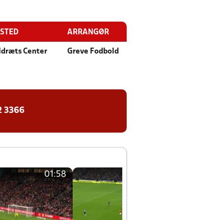
ESTED
ARRANGØR
Idræts Center
Greve Fodbold
2 3366
01:58
01:58