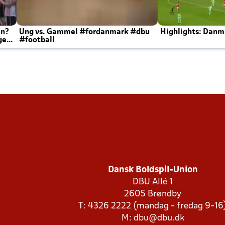
en?
Ung vs. Gammel #fordanmark #dbu
Highlights: Danma
ger
#football
Dansk Boldspil-Union
DBU Allé 1
2605 Brøndby
T: 4326 2222 (mandag - fredag 9-16
M:
dbu@dbu.dk