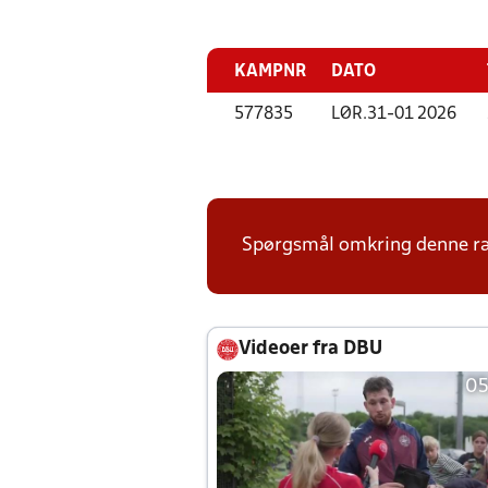
KAMPNR
DATO
577835
LØR.
31-01 2026
Spørgsmål omkring denne ræk
Videoer fra DBU
05