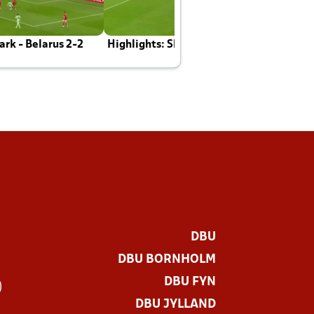
rk - Belarus 2-2
Highlights: Skotland - Danmark 4-2
J
E
DBU
DBU BORNHOLM
DBU FYN
)
DBU JYLLAND