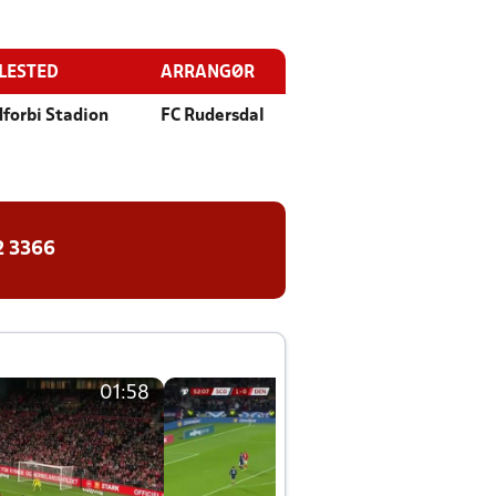
LLESTED
ARRANGØR
forbi Stadion
FC Rudersdal
2 3366
01:58
01:58