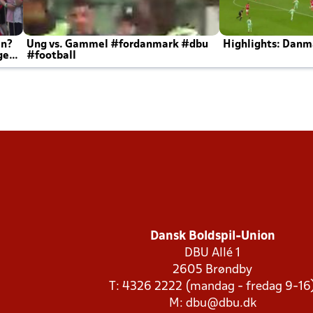
en?
Ung vs. Gammel #fordanmark #dbu
Highlights: Danma
ger
#football
Dansk Boldspil-Union
DBU Allé 1
2605 Brøndby
T: 4326 2222 (mandag - fredag 9-16
M:
dbu@dbu.dk