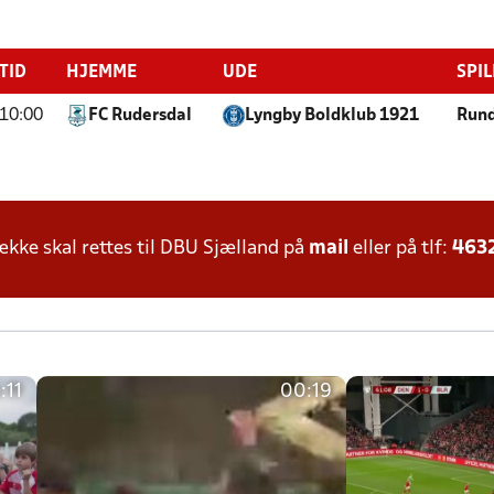
TID
HJEMME
UDE
SPI
10:00
FC Rudersdal
Lyngby Boldklub 1921
Rund
ke skal rettes til DBU Sjælland på
mail
eller på tlf:
463
:11
00:19