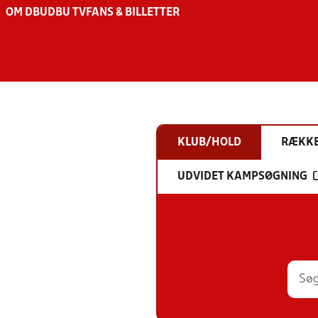
OM DBU
DBU TV
FANS & BILLETTER
KLUB/HOLD
RÆKK
UDVIDET KAMPSØGNING