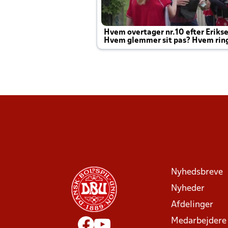
Hvem overtager nr.10 efter Eriks
Hvem glemmer sit pas? Hvem rin
Joachim altid til efter kampe?
Nyhedsbreve
Nyheder
Afdelinger
Medarbejdere