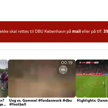
kke skal rettes til DBU København på
mail
eller på tlf:
39
:11
00:19
en?
Ung vs. Gammel #fordanmark #dbu
Highlights: Danma
ger
#football