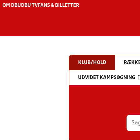
OM DBU
DBU TV
FANS & BILLETTER
KLUB/HOLD
RÆKK
UDVIDET KAMPSØGNING