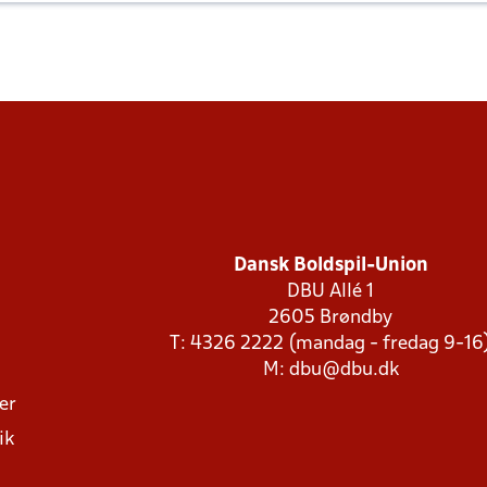
Dansk Boldspil-Union
DBU Allé 1
2605 Brøndby
T: 4326 2222 (mandag - fredag 9-16
M:
dbu@dbu.dk
ger
ik