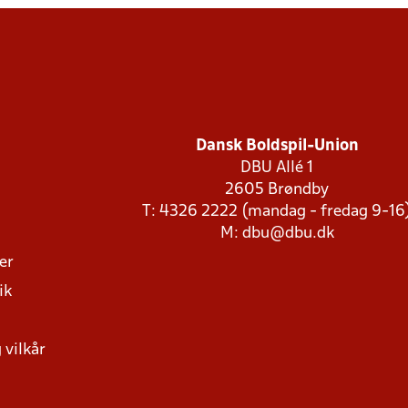
Dansk Boldspil-Union
DBU Allé 1
2605 Brøndby
T: 4326 2222 (mandag - fredag 9-16
M:
dbu@dbu.dk
ger
ik
 vilkår