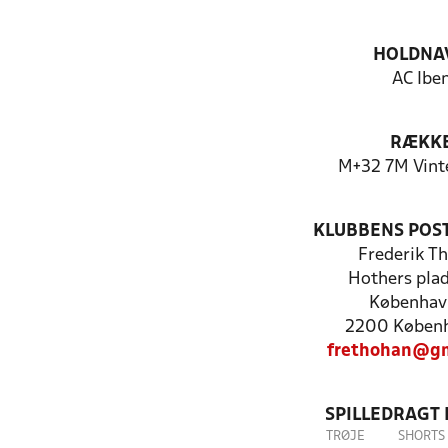
HOLDNA
AC Ibe
RÆKK
M+32 7M Vin
KLUBBENS POS
Frederik T
Hothers plad
Københav
2200 Køben
frethohan@gm
SPILLEDRAGT
TRØJE
SHORTS