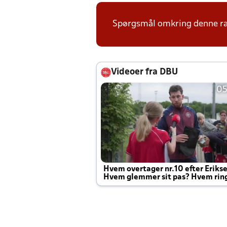
Spørgsmål omkring denne ræ
Videoer fra DBU
05
Hvem overtager nr.10 efter Eriks
Hvem glemmer sit pas? Hvem rin
Joachim altid til efter kampe?