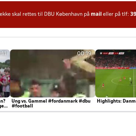
kke skal rettes til DBU København på
mail
eller på tlf:
39
:11
00:19
en?
Ung vs. Gammel #fordanmark #dbu
Highlights: Danma
ger
#football