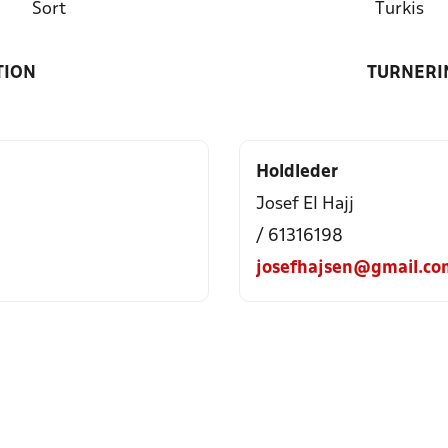
Sort
Turkis
TION
TURNERI
Holdleder
Josef El Hajj
/ 61316198
josefhajsen@gmail.co