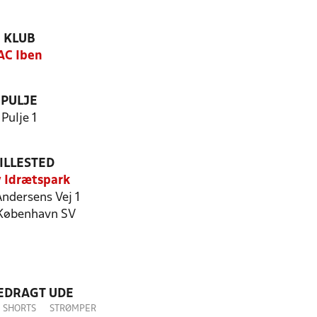
KLUB
AC Iben
PULJE
Pulje 1
ILLESTED
 Idrætspark
Andersens Vej 1
København SV
LEDRAGT UDE
SHORTS
STRØMPER