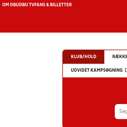
OM DBU
DBU TV
FANS & BILLETTER
KLUB/HOLD
RÆKK
UDVIDET KAMPSØGNING