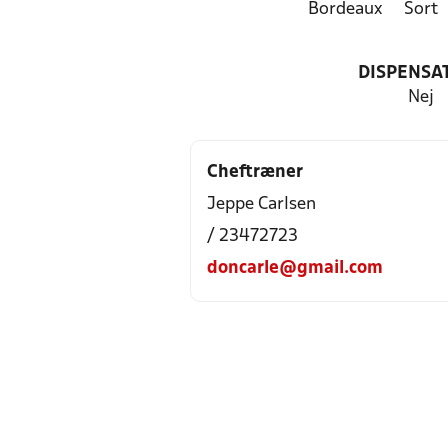
Bordeaux
Sort
DISPENSA
Nej
Cheftræner
Jeppe Carlsen
/ 23472723
doncarle@gmail.com