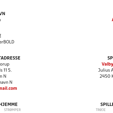
VN
n
E
terBOLD
TADRESSE
SP
horup
Valby
s 11 5.
Julius 
n N
2450 
havn N
ail.com
 HJEMME
SPIL
STRØMPER
TRØJE