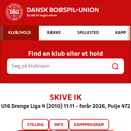
Hvad vil du søge efter?
KLUB/HOLD
RÆKKE
SPILLESTED
KAMP
INDHOLD OG NYHEDER
Find en klub eller et hold
STILLINGER, RESULTATER, KLUBBER OG
HOLD
SKIVE IK
U16 Drenge Liga 4 (2010) 11:11 - forår 2026, Pulje 472
STILLING
INFO
KAMPPROGRAM