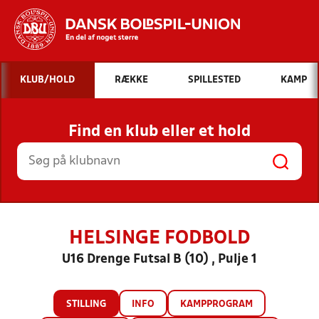
Hvad vil du søge efter?
KLUB/HOLD
RÆKKE
SPILLESTED
KAMP
INDHOLD OG NYHEDER
Find en klub eller et hold
STILLINGER, RESULTATER, KLUBBER OG
HOLD
HELSINGE FODBOLD
U16 Drenge Futsal B (10) , Pulje 1
STILLING
INFO
KAMPPROGRAM