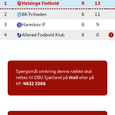
1
Helsinge Fodbold
6
13
2
BK Friheden
6
11
3
Hareskov IF
6
9
4
Allerød Fodbold Klub
6
0
!
Spørgsmål omkring denne række skal
rettes til DBU Sjælland på
mail
eller på
tlf:
4632 3366