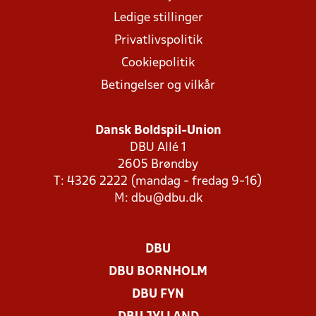
Ledige stillinger
Privatlivspolitik
Cookiepolitik
Betingelser og vilkår
Dansk Boldspil-Union
DBU Allé 1
2605 Brøndby
T: 4326 2222 (mandag - fredag 9-16)
M:
dbu@dbu.dk
DBU
DBU BORNHOLM
DBU FYN