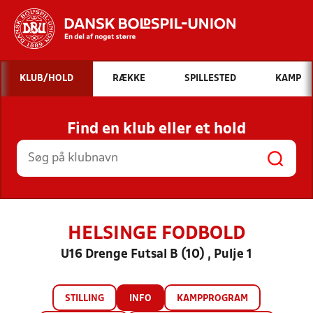
Hvad vil du søge efter?
KLUB/HOLD
RÆKKE
SPILLESTED
KAMP
INDHOLD OG NYHEDER
Find en klub eller et hold
STILLINGER, RESULTATER, KLUBBER OG
HOLD
HELSINGE FODBOLD
U16 Drenge Futsal B (10) , Pulje 1
STILLING
INFO
KAMPPROGRAM