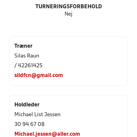
TURNERINGSFORBEHOLD
Nej
Træner
Silas Raun
/ 42261425
sildfcn@gmail.com
Holdleder
Michael List Jessen
30 94 67 08
Michael.jessen@aller.com