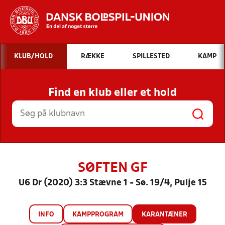
Hvad vil du søge efter?
KLUB/HOLD
RÆKKE
SPILLESTED
KAMP
INDHOLD OG NYHEDER
Find en klub eller et hold
STILLINGER, RESULTATER, KLUBBER OG
HOLD
SØFTEN GF
U6 Dr (2020) 3:3 Stævne 1 - Sø. 19/4, Pulje 15
INFO
KAMPPROGRAM
KARANTÆNER