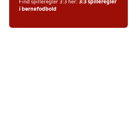
Find spilleregler 3:3 her:
3:3 spilleregler
i børnefodbold