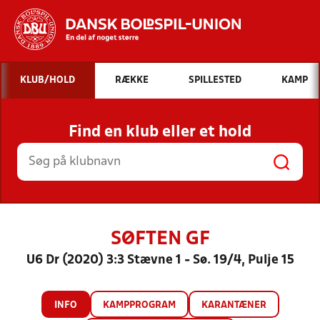
Hvad vil du søge efter?
KLUB/HOLD
RÆKKE
SPILLESTED
KAMP
INDHOLD OG NYHEDER
Find en klub eller et hold
STILLINGER, RESULTATER, KLUBBER OG
HOLD
SØFTEN GF
U6 Dr (2020) 3:3 Stævne 1 - Sø. 19/4, Pulje 15
INFO
KAMPPROGRAM
KARANTÆNER