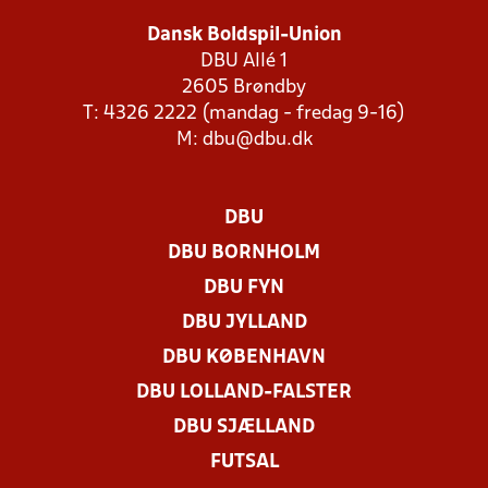
Dansk Boldspil-Union
DBU Allé 1
2605 Brøndby
T: 4326 2222 (mandag - fredag 9-16)
M:
dbu@dbu.dk
DBU
DBU BORNHOLM
DBU FYN
DBU JYLLAND
DBU KØBENHAVN
DBU LOLLAND-FALSTER
DBU SJÆLLAND
FUTSAL