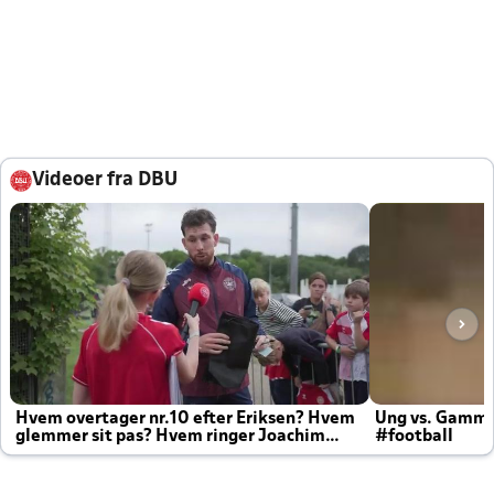
Videoer fra DBU
Hvem overtager nr.10 efter Eriksen? Hvem
Ung vs. Gamm
glemmer sit pas? Hvem ringer Joachim
#football
altid til efter kampe?