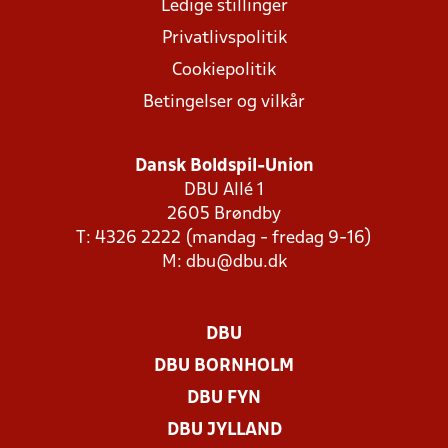
Ledige stillinger
Privatlivspolitik
Cookiepolitik
Betingelser og vilkår
Dansk Boldspil-Union
DBU Allé 1
2605 Brøndby
T: 4326 2222 (mandag - fredag 9-16)
M:
dbu@dbu.dk
DBU
DBU BORNHOLM
DBU FYN
DBU JYLLAND