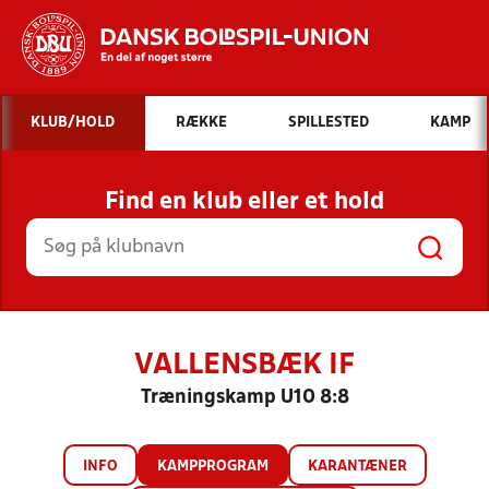
Hvad vil du søge efter?
KLUB/HOLD
RÆKKE
SPILLESTED
KAMP
INDHOLD OG NYHEDER
Find en klub eller et hold
STILLINGER, RESULTATER, KLUBBER OG
HOLD
VALLENSBÆK IF
Træningskamp U10 8:8
INFO
KAMPPROGRAM
KARANTÆNER