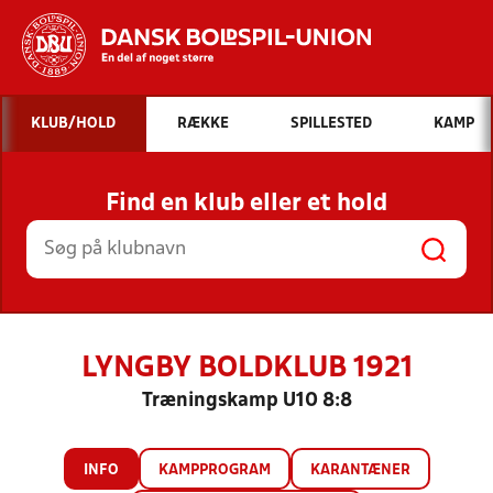
Hvad vil du søge efter?
KLUB/HOLD
RÆKKE
SPILLESTED
KAMP
INDHOLD OG NYHEDER
Find en klub eller et hold
STILLINGER, RESULTATER, KLUBBER OG
HOLD
LYNGBY BOLDKLUB 1921
Træningskamp U10 8:8
INFO
KAMPPROGRAM
KARANTÆNER