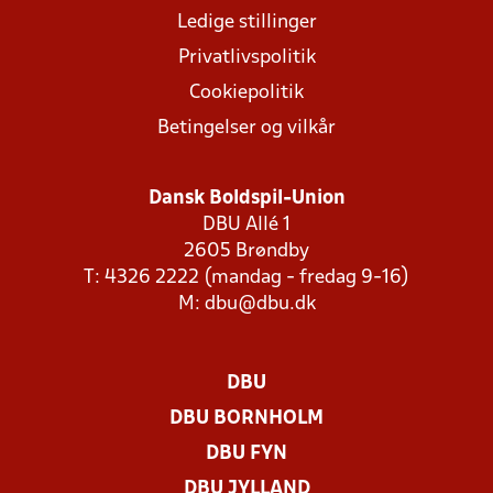
Ledige stillinger
Privatlivspolitik
Cookiepolitik
Betingelser og vilkår
Dansk Boldspil-Union
DBU Allé 1
2605 Brøndby
T: 4326 2222 (mandag - fredag 9-16)
M:
dbu@dbu.dk
DBU
DBU BORNHOLM
DBU FYN
DBU JYLLAND