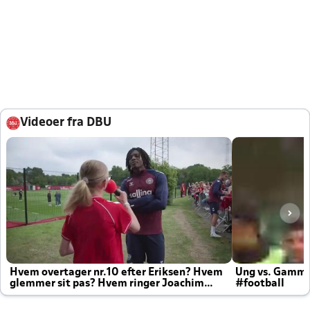
Videoer fra DBU
Hvem overtager nr.10 efter Eriksen? Hvem
Ung vs. Gamm
glemmer sit pas? Hvem ringer Joachim
#football
altid til efter kampe?