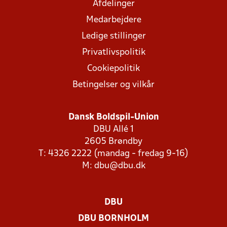
Afdelinger
Medarbejdere
Ledige stillinger
Privatlivspolitik
Cookiepolitik
Betingelser og vilkår
Dansk Boldspil-Union
DBU Allé 1
2605 Brøndby
T: 4326 2222 (mandag - fredag 9-16)
M:
dbu@dbu.dk
DBU
DBU BORNHOLM