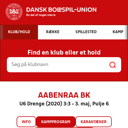
Hvad vil du søge efter?
KLUB/HOLD
RÆKKE
SPILLESTED
KAMP
INDHOLD OG NYHEDER
Find en klub eller et hold
STILLINGER, RESULTATER, KLUBBER OG
HOLD
AABENRAA BK
U6 Drenge (2020) 3:3 - 3. maj, Pulje 6
INFO
KAMPPROGRAM
KARANTÆNER