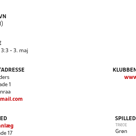
VN
1)
E
3:3 - 3. maj
TADRESSE
KLUBBEN
ders
www.
ade 1
nraa
mail.com
TED
SPILLE
TRØJE
anlæg
Grøn
ade 17