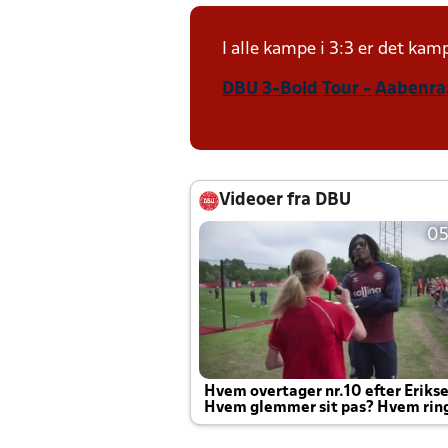
I alle kampe i 3:3 er det ka
DBU 3-Bold Tour - Aabenraa
Videoer fra DBU
05
Hvem overtager nr.10 efter Eriks
Hvem glemmer sit pas? Hvem rin
Joachim altid til efter kampe?