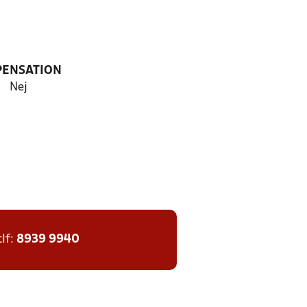
PENSATION
Nej
tlf:
8939 9940