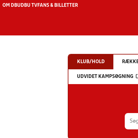
OM DBU
DBU TV
FANS & BILLETTER
KLUB/HOLD
RÆKK
UDVIDET KAMPSØGNING