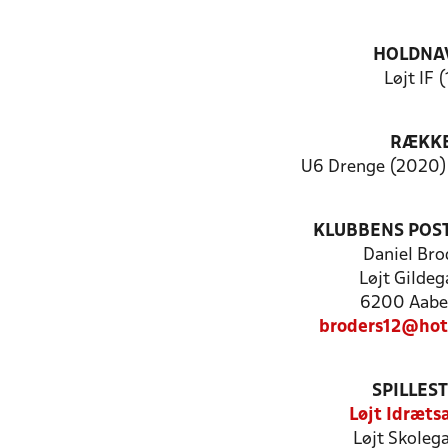
HOLDNA
Løjt IF (
RÆKK
U6 Drenge (2020) 
KLUBBENS POS
Daniel Bro
Løjt Gildeg
6200 Aabe
broders12@hot
SPILLES
Løjt Idræts
Løjt Skoleg