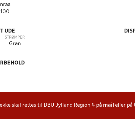
nraa
2100
T UDE
DIS
STRØMPER
Grøn
ORBEHOLD
ke skal rettes til DBU Jylland Region 4 på
mail
eller på 