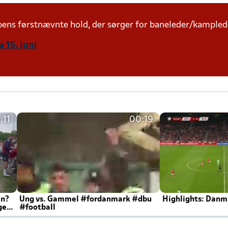
mpens førstnævnte hold, der sørger for baneleder/kampled
 15. juni
:11
00:19
en?
Ung vs. Gammel #fordanmark #dbu
Highlights: Danma
ger
#football