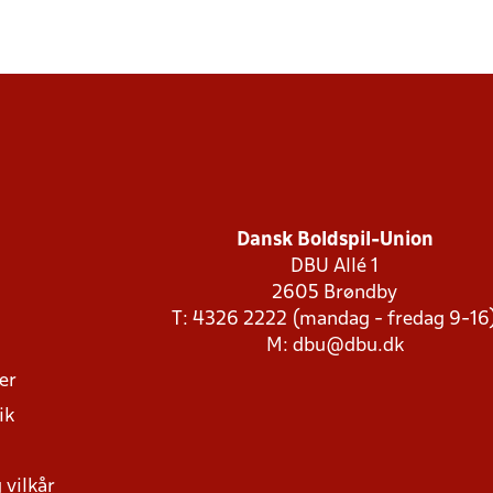
Dansk Boldspil-Union
DBU Allé 1
2605 Brøndby
T: 4326 2222 (mandag - fredag 9-16
M:
dbu@dbu.dk
ger
ik
 vilkår