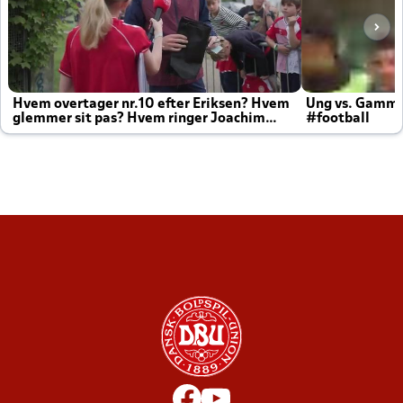
Hvem overtager nr.10 efter Eriksen? Hvem
Ung vs. Gamm
glemmer sit pas? Hvem ringer Joachim
#football
altid til efter kampe?