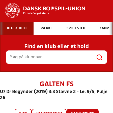
Hvad vil du søge efter?
KLUB/HOLD
RÆKKE
SPILLESTED
KAMP
INDHOLD OG NYHEDER
Find en klub eller et hold
STILLINGER, RESULTATER, KLUBBER OG
HOLD
GALTEN FS
U7 Dr Begynder (2019) 3:3 Stævne 2 - Lø. 9/5, Pulje
26