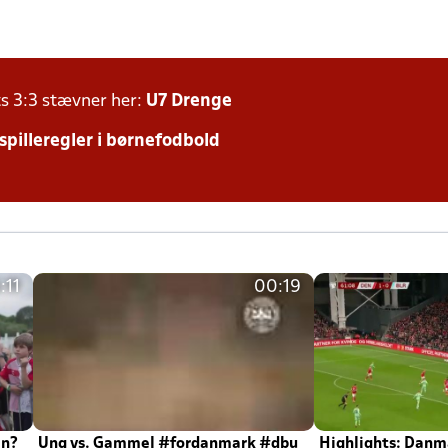
ts 3:3 stævner her:
U7 Drenge
 spilleregler i børnefodbold
:11
00:19
en?
Ung vs. Gammel #fordanmark #dbu
Highlights: Danma