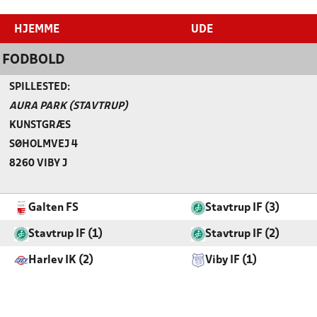
HJEMME
UDE
F FODBOLD
SPILLESTED:
AURA PARK (STAVTRUP)
KUNSTGRÆS
SØHOLMVEJ 4
8260 VIBY J
Galten FS
Stavtrup IF (3)
Stavtrup IF (1)
Stavtrup IF (2)
Harlev IK (2)
Viby IF (1)