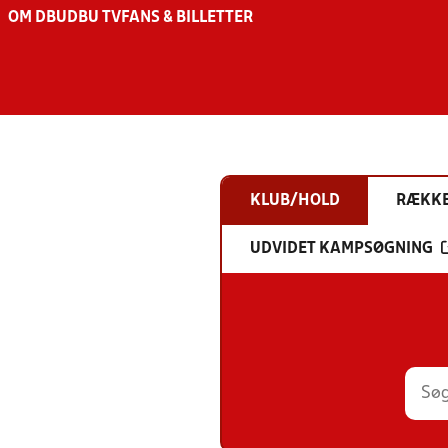
OM DBU
DBU TV
FANS & BILLETTER
KLUB/HOLD
RÆKK
UDVIDET KAMPSØGNING