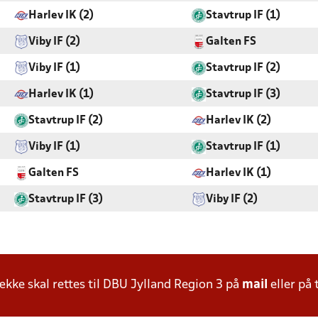
Harlev IK (2)
Stavtrup IF (1)
Viby IF (2)
Galten FS
Viby IF (1)
Stavtrup IF (2)
Harlev IK (1)
Stavtrup IF (3)
Stavtrup IF (2)
Harlev IK (2)
Viby IF (1)
Stavtrup IF (1)
Galten FS
Harlev IK (1)
Stavtrup IF (3)
Viby IF (2)
ke skal rettes til DBU Jylland Region 3 på
mail
eller på 