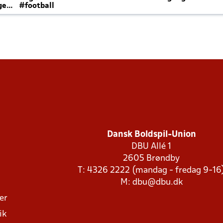
ger
#football
Dansk Boldspil-Union
DBU Allé 1
2605 Brøndby
T: 4326 2222 (mandag - fredag 9-16
M:
dbu@dbu.dk
ger
ik