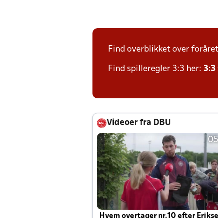
Find overblikket over foråre
Find spilleregler 3:3 her:
3:3
Videoer fra DBU
05
Hvem overtager nr.10 efter Eriks