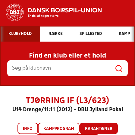
Hvad vil du søge efter?
KLUB/HOLD
RÆKKE
SPILLESTED
KAMP
INDHOLD OG NYHEDER
Find en klub eller et hold
STILLINGER, RESULTATER, KLUBBER OG
HOLD
TJØRRING IF (L3/623)
U14 Drenge/11:11 (2012) - DBU Jylland Pokal
INFO
KAMPPROGRAM
KARANTÆNER