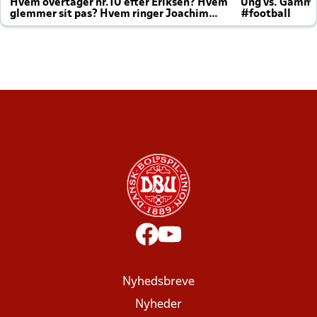
Hvem overtager nr.10 efter Eriksen? Hvem
Ung vs. Gamm
glemmer sit pas? Hvem ringer Joachim
#football
altid til efter kampe?
Nyhedsbreve
Nyheder