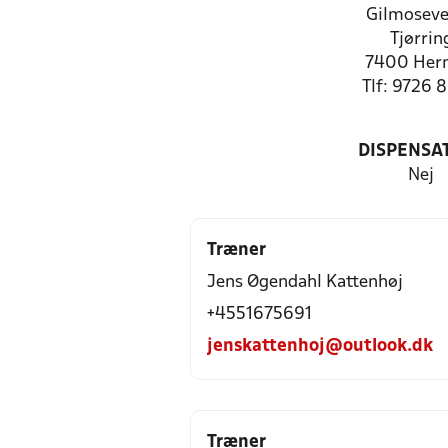
Gilmoseve
Tjørrin
7400 Her
Tlf: 9726 
DISPENSA
Nej
Træner
Jens Øgendahl Kattenhøj
+4551675691
jenskattenhoj@outlook.dk
Træner