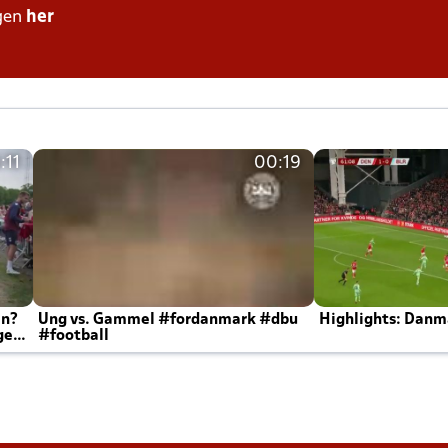
gen
her
:11
00:19
en?
Ung vs. Gammel #fordanmark #dbu
Highlights: Danma
ger
#football