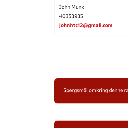
John Munk
40353935
johnhtc12@gmail.com
Spørgsmål omkring denne ræk