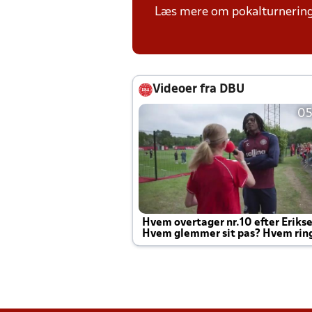
Læs mere om pokalturnerin
Videoer fra DBU
05
Hvem overtager nr.10 efter Eriks
Hvem glemmer sit pas? Hvem rin
Joachim altid til efter kampe?