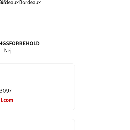
Blå
ordeaux
Bordeaux
NGSFORBEHOLD
Nej
33097
l.com