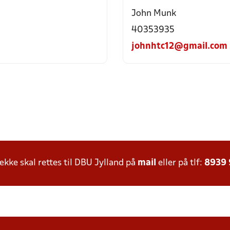
John Munk
40353935
johnhtc12@gmail.com
ke skal rettes til DBU Jylland på
mail
eller på tlf:
8939