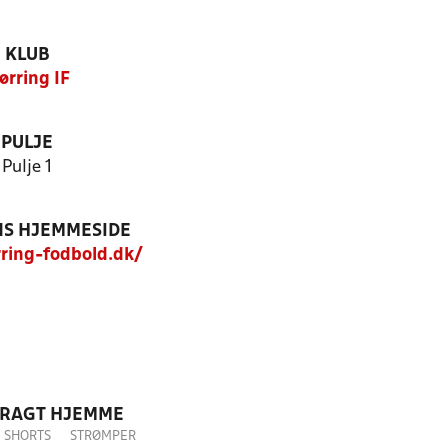
KLUB
ørring IF
PULJE
Pulje 1
S HJEMMESIDE
ring-fodbold.dk/
DRAGT HJEMME
SHORTS
STRØMPER