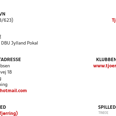
VN
L3/623)
Tj
E
- DBU Jylland Pokal
TADRESSE
KLUBBEN
obsen
www.tjoer
vej 18
g
ning
hotmail.com
TED
SPILLE
TRØJE
Tjørring)