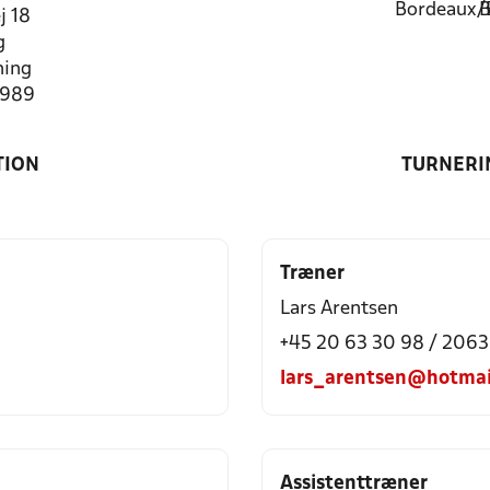
Bordeaux/
B
j 18
g
ning
8989
TION
TURNERI
Træner
Lars Arentsen
+45 20 63 30 98 / 206
lars_arentsen@hotmai
Assistenttræner