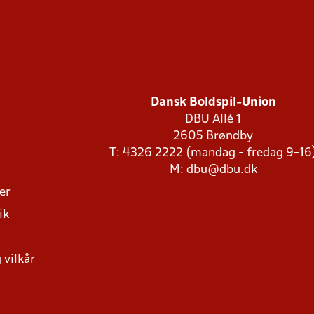
Dansk Boldspil-Union
DBU Allé 1
2605 Brøndby
T: 4326 2222 (mandag - fredag 9-16
M:
dbu@dbu.dk
ger
ik
 vilkår