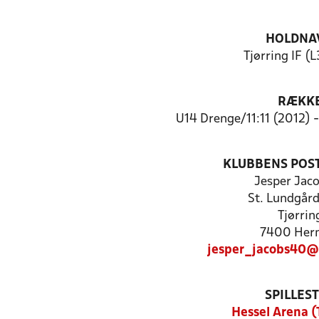
HOLDNA
Tjørring IF (
RÆKK
U14 Drenge/11:11 (2012) 
KLUBBENS POS
Jesper Jac
St. Lundgård
Tjørrin
7400 Her
jesper_jacobs40@
SPILLES
Hessel Arena (