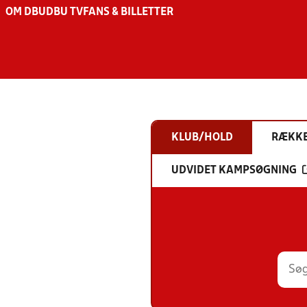
OM DBU
DBU TV
FANS & BILLETTER
KLUB/HOLD
RÆKK
UDVIDET KAMPSØGNING