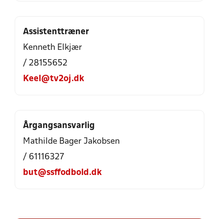
Assistenttræner
Kenneth Elkjær
/ 28155652
Keel@tv2oj.dk
Årgangsansvarlig
Mathilde Bager Jakobsen
/ 61116327
but@ssffodbold.dk