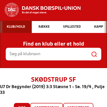
Hvad vil du søge efter?
KLUB/HOLD
RÆKKE
SPILLESTED
KAMP
INDHOLD OG NYHEDER
Find en klub eller et hold
STILLINGER, RESULTATER, KLUBBER OG
HOLD
SKØDSTRUP SF
U7 Dr Begynder (2019) 3:3 Stævne 1 - Sø. 19/4 , Pulje
33