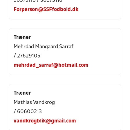
30575116 / 30575116
Forperson@SSFfodbold.dk
Træner
Mehrdad Mangaard Sarraf
/ 27629105
mehrdad_sarraf@hotmail.com
Træner
Mathias Vandkrog
/ 60600213
vandkrogblik@gmail.com