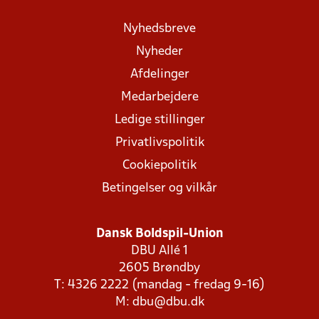
Nyhedsbreve
Nyheder
Afdelinger
Medarbejdere
Ledige stillinger
Privatlivspolitik
Cookiepolitik
Betingelser og vilkår
Dansk Boldspil-Union
DBU Allé 1
2605 Brøndby
T: 4326 2222 (mandag - fredag 9-16)
M:
dbu@dbu.dk