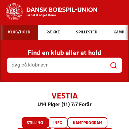
Hvad vil du søge efter?
KLUB/HOLD
RÆKKE
SPILLESTED
KAMP
INDHOLD OG NYHEDER
Find en klub eller et hold
STILLINGER, RESULTATER, KLUBBER OG
HOLD
VESTIA
U14 Piger (11) 7:7 Forår
STILLING
INFO
KAMPPROGRAM