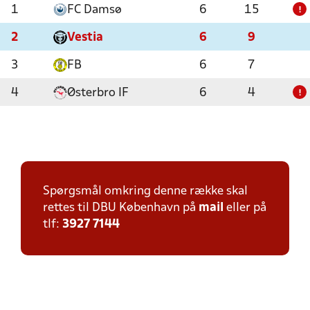
1
FC Damsø
6
15
!
2
Vestia
6
9
3
FB
6
7
4
Østerbro IF
6
4
!
Spørgsmål omkring denne række skal
rettes til DBU København på
mail
eller på
tlf:
3927 7144