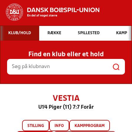
Hvad vil du søge efter?
KLUB/HOLD
RÆKKE
SPILLESTED
KAMP
INDHOLD OG NYHEDER
Find en klub eller et hold
STILLINGER, RESULTATER, KLUBBER OG
HOLD
VESTIA
U14 Piger (11) 7:7 Forår
STILLING
INFO
KAMPPROGRAM