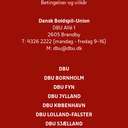
Betingelser og vilkår
Dansk Boldspil-Union
DBU Allé 1
2605 Brøndby
T: 4326 2222 (mandag - fredag 9-16)
M:
dbu@dbu.dk
DBU
DBU BORNHOLM
DBU FYN
DBU JYLLAND
DBU KØBENHAVN
DBU LOLLAND-FALSTER
DBU SJÆLLAND