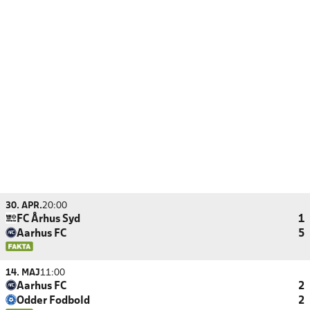
30. APR.
20:00
FC Århus Syd
1
Aarhus FC
5
14. MAJ
11:00
Aarhus FC
2
Odder Fodbold
2