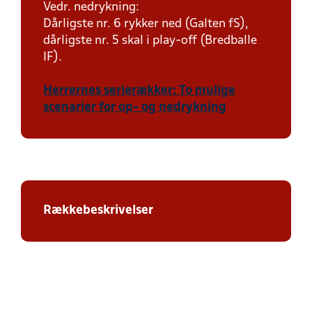
Vedr. nedrykning:
Dårligste nr. 6 rykker ned (Galten fS),
dårligste nr. 5 skal i play-off (Bredballe
IF).
Herrernes serierækker: To mulige
scenarier for op- og nedrykning
Rækkebeskrivelser