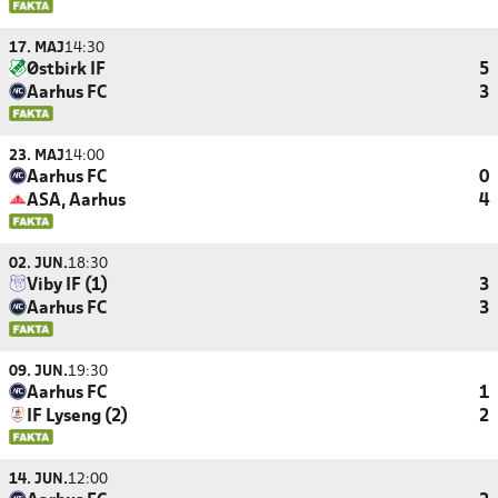
17. MAJ
14:30
Østbirk IF
5
Aarhus FC
3
23. MAJ
14:00
Aarhus FC
0
ASA, Aarhus
4
02. JUN.
18:30
Viby IF (1)
3
Aarhus FC
3
09. JUN.
19:30
Aarhus FC
1
IF Lyseng (2)
2
14. JUN.
12:00