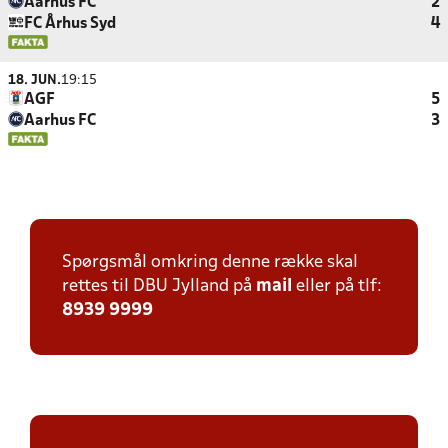
Aarhus FC
2
FC Århus Syd
4
18. JUN.
19:15
AGF
5
Aarhus FC
3
Spørgsmål omkring denne række skal
rettes til DBU Jylland på
mail
eller på tlf:
8939 9999