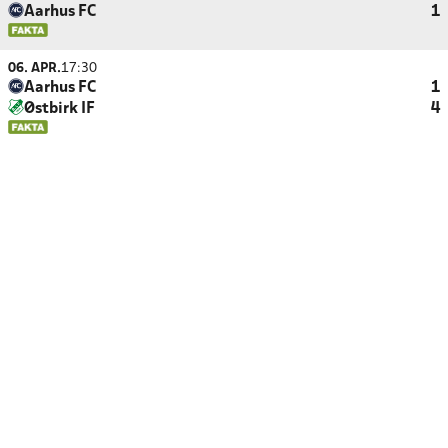
Aarhus FC
1
06. APR.
17:30
Aarhus FC
1
Østbirk IF
4