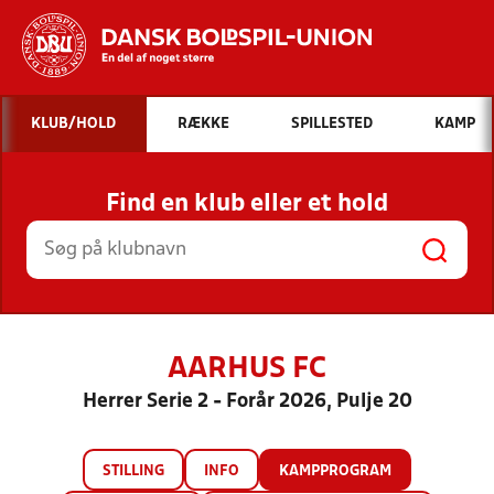
Hvad vil du søge efter?
KLUB/HOLD
RÆKKE
SPILLESTED
KAMP
INDHOLD OG NYHEDER
Find en klub eller et hold
STILLINGER, RESULTATER, KLUBBER OG
HOLD
AARHUS FC
Herrer Serie 2 - Forår 2026, Pulje 20
STILLING
INFO
KAMPPROGRAM