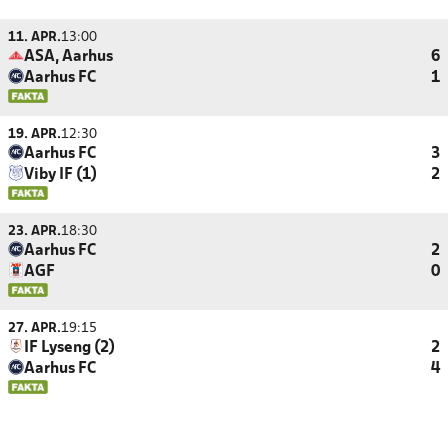
11. APR.
13:00
ASA, Aarhus
6
Aarhus FC
1
19. APR.
12:30
Aarhus FC
3
Viby IF (1)
2
23. APR.
18:30
Aarhus FC
2
AGF
0
27. APR.
19:15
IF Lyseng (2)
2
Aarhus FC
4