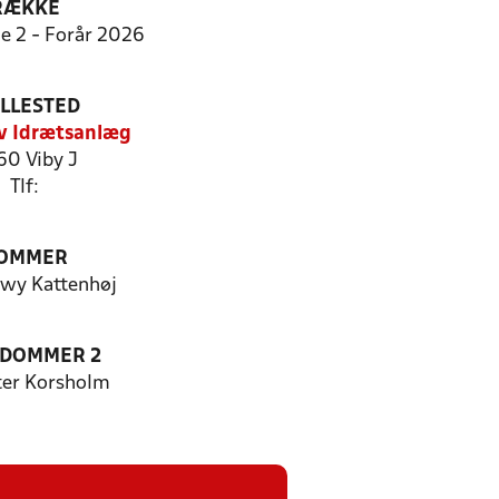
RÆKKE
ie 2 - Forår 2026
ILLESTED
v Idrætsanlæg
60 Viby J
Tlf:
OMMER
ewy Kattenhøj
EDOMMER 2
ter Korsholm