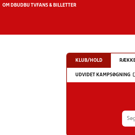
OM DBU
DBU TV
FANS & BILLETTER
KLUB/HOLD
RÆKK
UDVIDET KAMPSØGNING