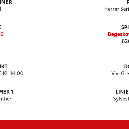
MMER
1
Herrer Ser
E
SP
20
Bøgesko
82
NKT
D
 Kl. 14:00
Vivi Gr
MER 1
LINI
nther
Sylves