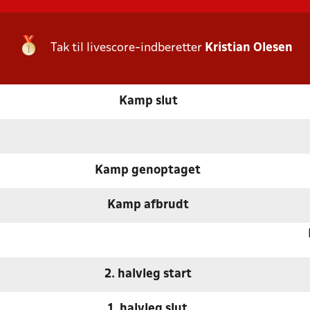
Tak til livescore-indberetter
Kristian Olesen
Kamp slut
Kamp genoptaget
Kamp afbrudt
2. halvleg start
1. halvleg slut