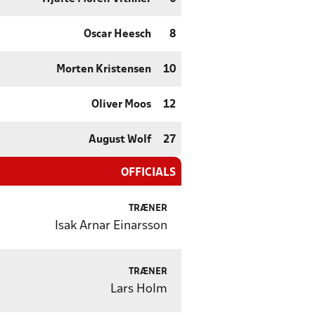
Oscar Heesch
8
Morten Kristensen
10
Oliver Moos
12
August Wolf
27
OFFICIALS
TRÆNER
Isak Arnar Einarsson
TRÆNER
Lars Holm