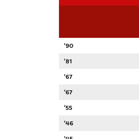
'90
'81
'67
'67
'55
'46