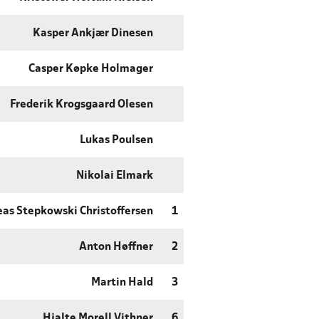
Kasper Ankjær Dinesen
Casper Køpke Holmager
Frederik Krogsgaard Olesen
Lukas Poulsen
Nikolai Elmark
as Stepkowski Christoffersen
1
Anton Høffner
2
Martin Hald
3
Hjalte Morell Vithner
6