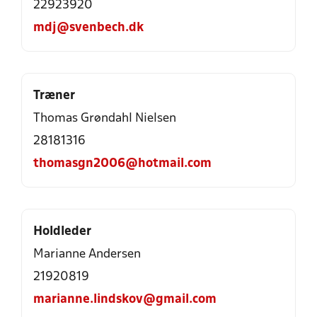
22923920
mdj@svenbech.dk
Træner
Thomas Grøndahl Nielsen
28181316
thomasgn2006@hotmail.com
Holdleder
Marianne Andersen
21920819
marianne.lindskov@gmail.com