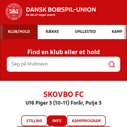
Hvad vil du søge efter?
KLUB/HOLD
RÆKKE
SPILLESTED
KAMP
INDHOLD OG NYHEDER
Find en klub eller et hold
STILLINGER, RESULTATER, KLUBBER OG
HOLD
SKOVBO FC
U16 Piger 3 (10-11) Forår, Pulje 3
STILLING
INFO
KAMPPROGRAM