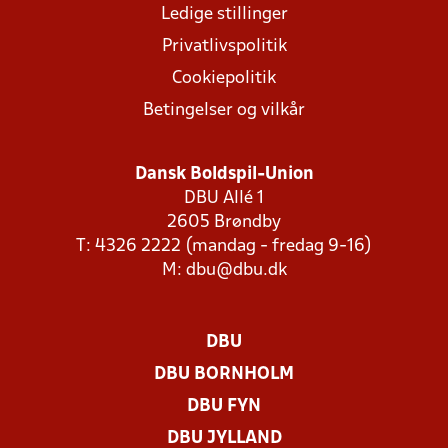
Ledige stillinger
Privatlivspolitik
Cookiepolitik
Betingelser og vilkår
Dansk Boldspil-Union
DBU Allé 1
2605 Brøndby
T: 4326 2222 (mandag - fredag 9-16)
M:
dbu@dbu.dk
DBU
DBU BORNHOLM
DBU FYN
DBU JYLLAND