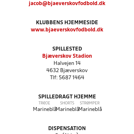
jacob@bjaeverskovfodbold.dk
KLUBBENS HJEMMESIDE
www.bjaeverskovfodbold.dk
SPILLESTED
Bjæverskov Stadion
Halvejen 14
4632 Bjæverskov
Tlf: 5687 1464
SPILLEDRAGT HJEMME
TRØJE
SHORTS
STRØMPER
Marineblå
Marineblå
Marineblå
DISPENSATION