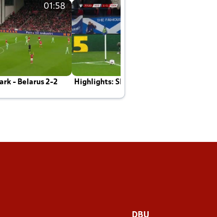
01:58
01:58
rk - Belarus 2-2
Highlights: Skotland - Danmark 4-2
J
E
DBU