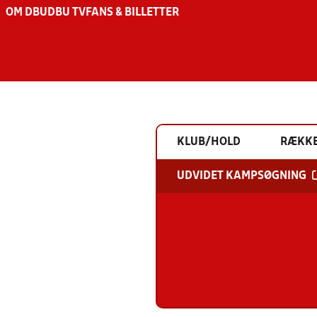
OM DBU
DBU TV
FANS & BILLETTER
KLUB/HOLD
RÆKK
UDVIDET KAMPSØGNING