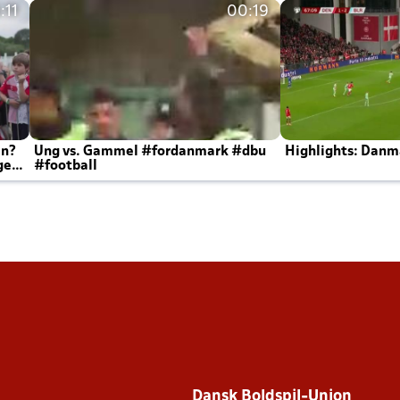
:11
00:19
en?
Ung vs. Gammel #fordanmark #dbu
Highlights: Danma
ger
#football
Dansk Boldspil-Union