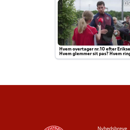
05
Hvem overtager nr.10 efter Eriks
Hvem glemmer sit pas? Hvem rin
Joachim altid til efter kampe?
Nyhedsbreve