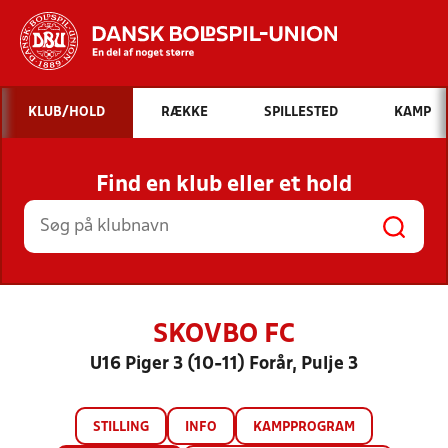
Hvad vil du søge efter?
KLUB/HOLD
RÆKKE
SPILLESTED
KAMP
INDHOLD OG NYHEDER
Find en klub eller et hold
STILLINGER, RESULTATER, KLUBBER OG
HOLD
SKOVBO FC
U16 Piger 3 (10-11) Forår, Pulje 3
STILLING
INFO
KAMPPROGRAM