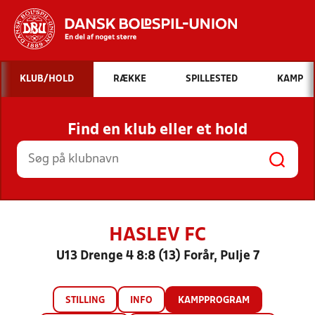
Hvad vil du søge efter?
KLUB/HOLD
RÆKKE
SPILLESTED
KAMP
INDHOLD OG NYHEDER
Find en klub eller et hold
STILLINGER, RESULTATER, KLUBBER OG
HOLD
HASLEV FC
U13 Drenge 4 8:8 (13) Forår, Pulje 7
STILLING
INFO
KAMPPROGRAM