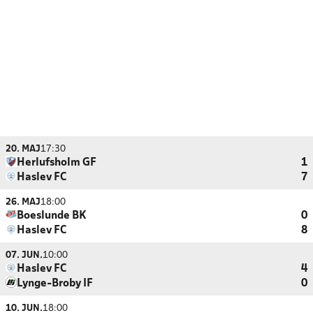
20. MAJ
17:30
Herlufsholm GF
1
Haslev FC
7
26. MAJ
18:00
Boeslunde BK
0
Haslev FC
8
07. JUN.
10:00
Haslev FC
4
Lynge-Broby IF
0
10. JUN.
18:00