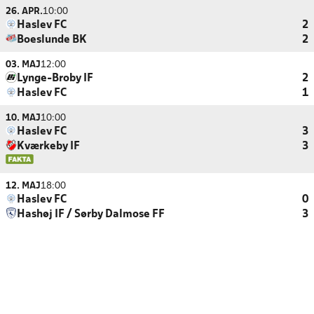
26. APR.
10:00
Haslev FC
2
Boeslunde BK
2
03. MAJ
12:00
Lynge-Broby IF
2
Haslev FC
1
10. MAJ
10:00
Haslev FC
3
Kværkeby IF
3
12. MAJ
18:00
Haslev FC
0
Hashøj IF / Sørby Dalmose FF
3