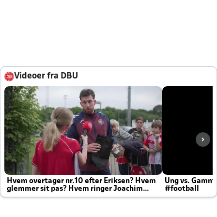
Videoer fra DBU
Hvem overtager nr.10 efter Eriksen? Hvem
Ung vs. Gamm
glemmer sit pas? Hvem ringer Joachim
#football
altid til efter kampe?