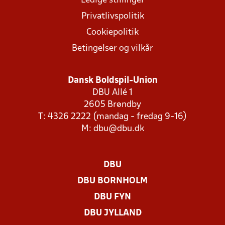
Ledige stillinger
Privatlivspolitik
Cookiepolitik
Betingelser og vilkår
Dansk Boldspil-Union
DBU Allé 1
2605 Brøndby
T: 4326 2222 (mandag - fredag 9-16)
M:
dbu@dbu.dk
DBU
DBU BORNHOLM
DBU FYN
DBU JYLLAND