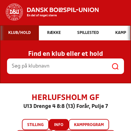
Hvad vil du søge efter?
KLUB/HOLD
RÆKKE
SPILLESTED
KAMP
INDHOLD OG NYHEDER
Find en klub eller et hold
STILLINGER, RESULTATER, KLUBBER OG
HOLD
HERLUFSHOLM GF
U13 Drenge 4 8:8 (13) Forår, Pulje 7
STILLING
INFO
KAMPPROGRAM