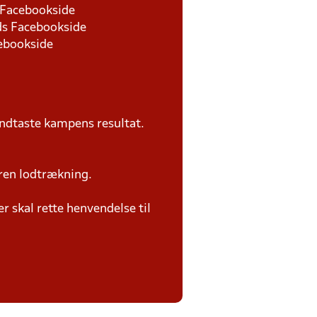
s Facebookside
nds Facebookside
cebookside
ndtaste kampens resultat.
ren lodtrækning.
 skal rette henvendelse til