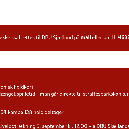
ke skal rettes til DBU Sjælland på
mail
eller på tlf:
463
ronisk holdkort
længet spilletid - man går direkte til straffesparkskonkur
 - 64 kampe 128 hold deltager
9 Livelodtrækning 5. september kl. 12.00 via DBU Sjællan