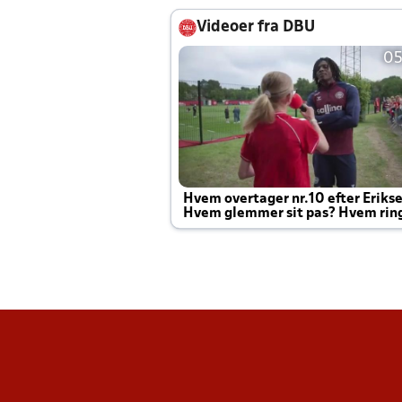
Videoer fra DBU
05
Hvem overtager nr.10 efter Eriks
Hvem glemmer sit pas? Hvem rin
Joachim altid til efter kampe?