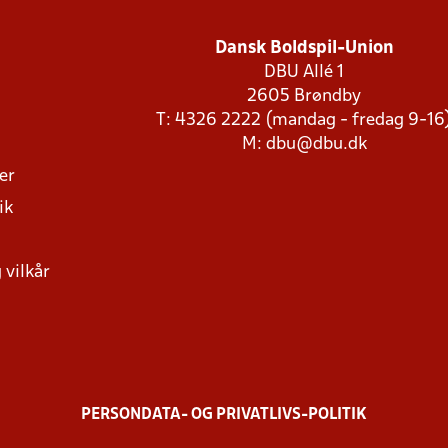
Dansk Boldspil-Union
DBU Allé 1
2605 Brøndby
T: 4326 2222 (mandag - fredag 9-16
M:
dbu@dbu.dk
ger
ik
 vilkår
PERSONDATA- OG PRIVATLIVS-POLITIK