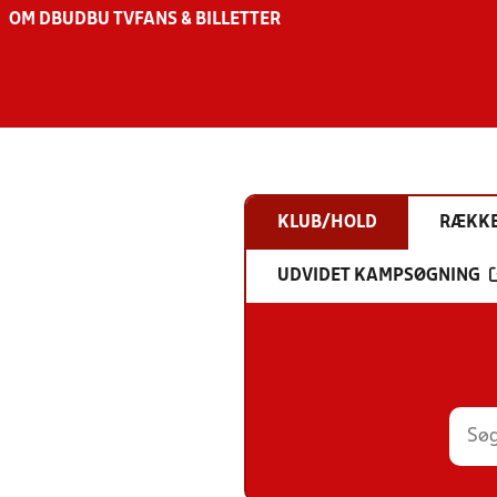
OM DBU
DBU TV
FANS & BILLETTER
KLUB/HOLD
RÆKK
UDVIDET KAMPSØGNING