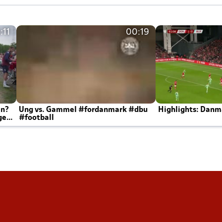
:11
00:19
en?
Ung vs. Gammel #fordanmark #dbu
Highlights: Danma
ger
#football