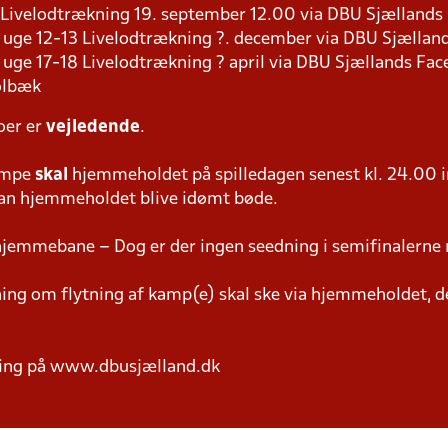
8 Livelodtrækning 19. september 12.00 via DBU Sjælland
s i uge 12-13 Livelodtrækning ?. december via DBU Sjælla
 i uge 17-18 Livelodtrækning ? april via DBU Sjællands Fa
olbæk
oer er
vejledende
.
ampe
skal
hjemmeholdet på spilledagen senest kl. 24.00 i
 kan hjemmeholdet blive idømt bøde.
hjemmebane – Dog er der ingen seedning i semifinalerne 
g om flytning af kamp(e) skal ske via hjemmeholdet, der
ring på www.dbusjælland.dk