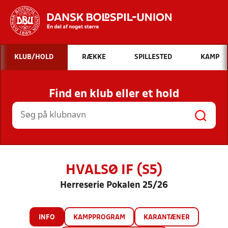
Hvad vil du søge efter?
KLUB/HOLD
RÆKKE
SPILLESTED
KAMP
INDHOLD OG NYHEDER
Find en klub eller et hold
STILLINGER, RESULTATER, KLUBBER OG
HOLD
HVALSØ IF (S5)
Herreserie Pokalen 25/26
INFO
KAMPPROGRAM
KARANTÆNER