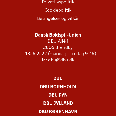
Privatlivspolitik
Cookiepolitik
Betingelser og vilkår
Dansk Boldspil-Union
DBU Allé 1
2605 Brøndby
T: 4326 2222 (mandag - fredag 9-16)
M:
dbu@dbu.dk
DBU
DBU BORNHOLM
DBU FYN
DBU JYLLAND
DBU KØBENHAVN