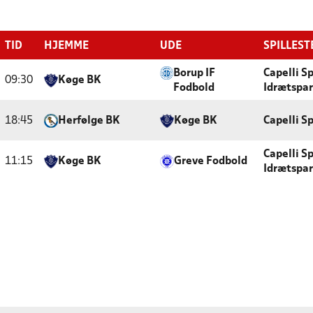
TID
HJEMME
UDE
SPILLEST
Borup IF
Capelli S
09:30
Køge BK
Fodbold
Idrætspa
18:45
Herfølge BK
Køge BK
Capelli S
Capelli S
11:15
Køge BK
Greve Fodbold
Idrætspa