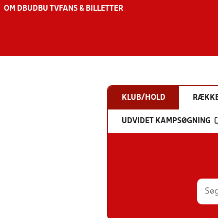
OM DBU
DBU TV
FANS & BILLETTER
KLUB/HOLD
RÆKK
UDVIDET KAMPSØGNING