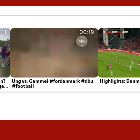
:11
00:19
en?
Ung vs. Gammel #fordanmark #dbu
Highlights: Danma
ger
#football