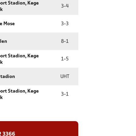
port Stadion, Køge
3
-
4
rk
de Mose
3
-
3
len
8
-
1
port Stadion, Køge
1
-
5
rk
Stadion
UHT
port Stadion, Køge
3
-
1
rk
2 3366