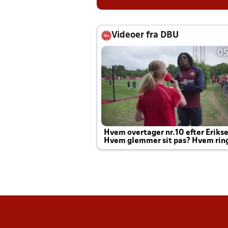
Videoer fra DBU
05
Hvem overtager nr.10 efter Eriks
Hvem glemmer sit pas? Hvem rin
Joachim altid til efter kampe?