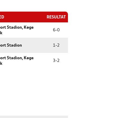
ED
RESULTAT
port Stadion, Køge
6
-
0
rk
port Stadion
1
-
2
port Stadion, Køge
3
-
2
rk