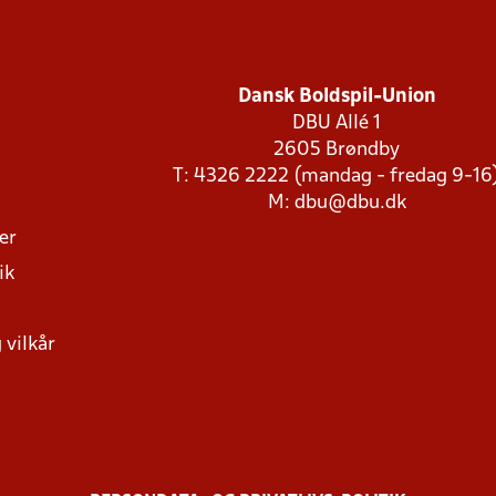
Dansk Boldspil-Union
DBU Allé 1
2605 Brøndby
T: 4326 2222 (mandag - fredag 9-16
M:
dbu@dbu.dk
ger
ik
 vilkår