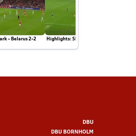
rk - Belarus 2-2
Highlights: Skotland - Danmark 4-2
J
E
DBU
DBU BORNHOLM