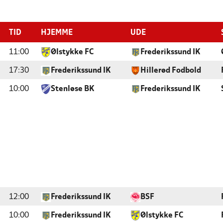
TID
HJEMME
UDE
11:00
Ølstykke FC
Frederikssund IK
17:30
Frederikssund IK
Hillerød Fodbold
10:00
Stenløse BK
Frederikssund IK
12:00
Frederikssund IK
BSF
10:00
Frederikssund IK
Ølstykke FC