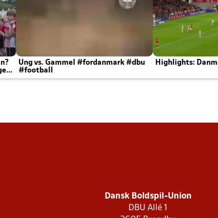
en?
Ung vs. Gammel #fordanmark #dbu
Highlights: Danma
ger
#football
Dansk Boldspil-Union
DBU Allé 1