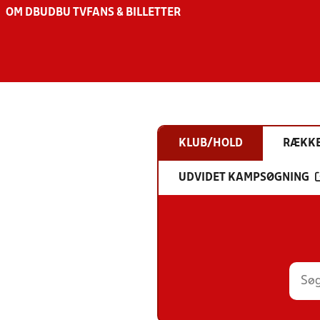
OM DBU
DBU TV
FANS & BILLETTER
KLUB/HOLD
RÆKK
UDVIDET KAMPSØGNING