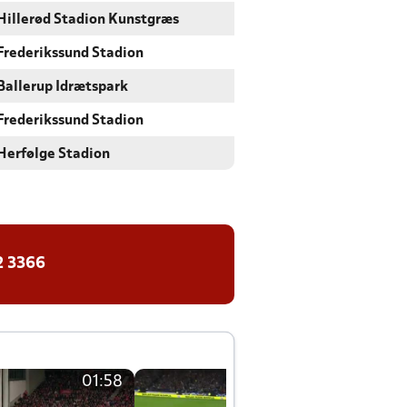
Hillerød Stadion Kunstgræs
Frederikssund Stadion
Ballerup Idrætspark
Frederikssund Stadion
Herfølge Stadion
2 3366
01:58
01:58