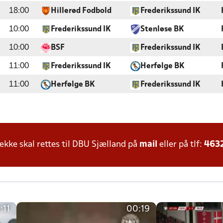
18:00
Hillerød Fodbold
Frederikssund IK
10:00
Frederikssund IK
Stenløse BK
10:00
BSF
Frederikssund IK
11:00
Frederikssund IK
Herfølge BK
11:00
Herfølge BK
Frederikssund IK
ke skal rettes til DBU Sjælland på
mail
eller på tlf:
463
:11
00:19