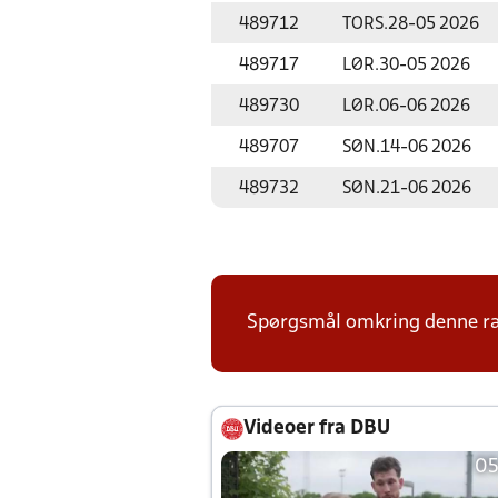
489712
TORS.
28-05 2026
489717
LØR.
30-05 2026
489730
LØR.
06-06 2026
489707
SØN.
14-06 2026
489732
SØN.
21-06 2026
Spørgsmål omkring denne ræk
Videoer fra DBU
05