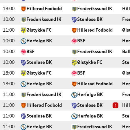
18:00
Hillerød Fodbold
Frederikssund IK
Hil
10:00
Frederikssund IK
Stenløse BK
Fre
11:00
Ølstykke FC
Hillerød Fodbold
Øls
10:00
Herfølge BK
BSF
Her
10:00
BSF
Frederikssund IK
Bal
10:00
Stenløse BK
Ølstykke FC
Ste
18:00
Ølstykke FC
BSF
Øls
18:00
Herfølge BK
Hillerød Fodbold
Her
11:00
Frederikssund IK
Herfølge BK
Fre
!
11:00
Hillerød Fodbold
Stenløse BK
Hil
11:00
Stenløse BK
Herfølge BK
Ste
11:00
Herfølge BK
Frederikssund IK
Her