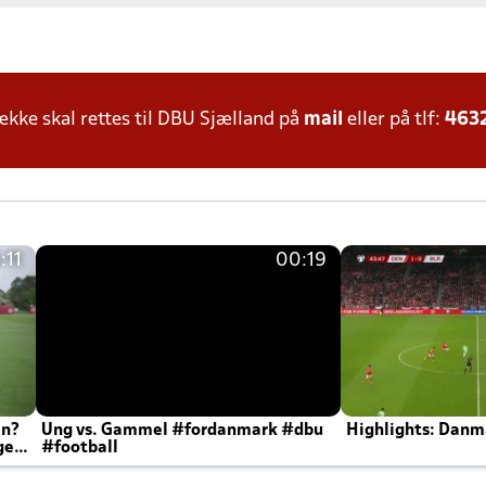
ke skal rettes til DBU Sjælland på
mail
eller på tlf:
463
:11
00:19
en?
Ung vs. Gammel #fordanmark #dbu
Highlights: Danma
ger
#football