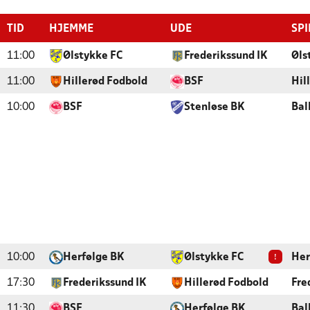
TID
HJEMME
UDE
SPI
11:00
Ølstykke FC
Frederikssund IK
Øls
11:00
Hillerød Fodbold
BSF
Hil
10:00
BSF
Stenløse BK
Bal
!
10:00
Herfølge BK
Ølstykke FC
Her
17:30
Frederikssund IK
Hillerød Fodbold
Fre
11:30
BSF
Herfølge BK
Bal