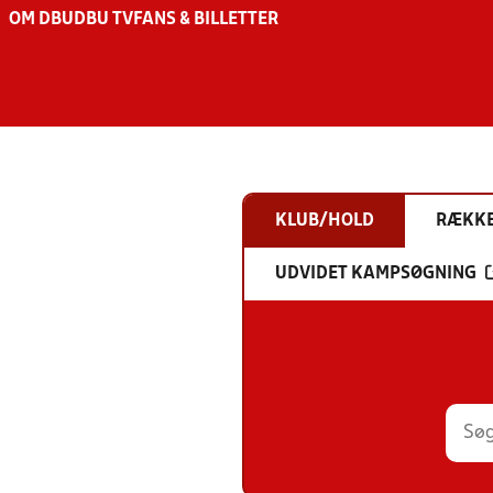
OM DBU
DBU TV
FANS & BILLETTER
KLUB/HOLD
RÆKK
UDVIDET KAMPSØGNING