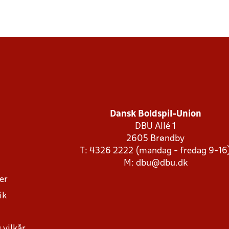
Dansk Boldspil-Union
DBU Allé 1
2605 Brøndby
T: 4326 2222 (mandag - fredag 9-16
M:
dbu@dbu.dk
ger
ik
 vilkår