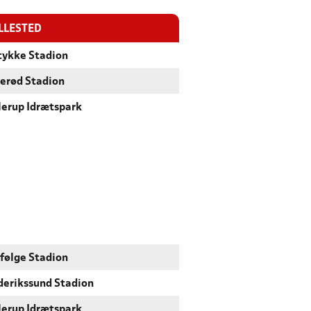
LLESTED
tykke Stadion
lerød Stadion
lerup Idrætspark
følge Stadion
derikssund Stadion
lerup Idrætspark