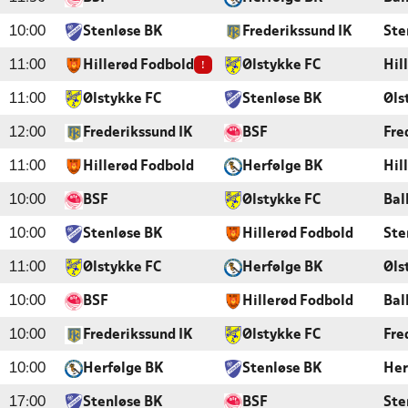
10:00
Stenløse BK
Frederikssund IK
Ste
!
11:00
Hillerød Fodbold
Ølstykke FC
Hil
11:00
Ølstykke FC
Stenløse BK
Øls
12:00
Frederikssund IK
BSF
Fre
11:00
Hillerød Fodbold
Herfølge BK
Hil
10:00
BSF
Ølstykke FC
Bal
10:00
Stenløse BK
Hillerød Fodbold
Ste
11:00
Ølstykke FC
Herfølge BK
Øls
10:00
BSF
Hillerød Fodbold
Bal
10:00
Frederikssund IK
Ølstykke FC
Fre
10:00
Herfølge BK
Stenløse BK
Her
17:00
Stenløse BK
BSF
Ste