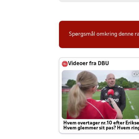
Spørgsmål omkring denne ræk
Videoer fra DBU
05
Hvem overtager nr.10 efter Eriks
Hvem glemmer sit pas? Hvem rin
Joachim altid til efter kampe?