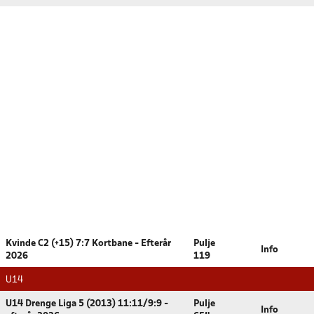
Kvinde C2 (+15) 7:7 Kortbane - Efterår
Pulje
Info
2026
119
U14
U14 Drenge Liga 5 (2013) 11:11/9:9 -
Pulje
Info