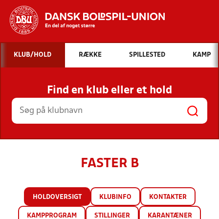
Hvad vil du søge efter?
KLUB/HOLD
RÆKKE
SPILLESTED
KAMP
INDHOLD OG NYHEDER
Find en klub eller et hold
STILLINGER, RESULTATER, KLUBBER OG
HOLD
FASTER B
HOLDOVERSIGT
KLUBINFO
KONTAKTER
KAMPPROGRAM
STILLINGER
KARANTÆNER