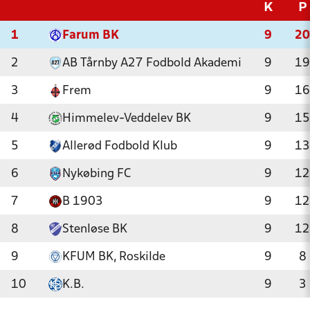
K
P
1
Farum BK
9
20
2
AB Tårnby A27 Fodbold Akademi
9
19
3
Frem
9
16
4
Himmelev-Veddelev BK
9
15
5
Allerød Fodbold Klub
9
13
6
Nykøbing FC
9
12
7
B 1903
9
12
8
Stenløse BK
9
12
9
KFUM BK, Roskilde
9
8
10
K.B.
9
3