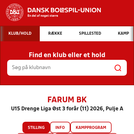
Hvad vil du søge efter?
KLUB/HOLD
RÆKKE
SPILLESTED
KAMP
INDHOLD OG NYHEDER
Find en klub eller et hold
STILLINGER, RESULTATER, KLUBBER OG
HOLD
FARUM BK
U15 Drenge Liga Øst 3 forår (11) 2026, Pulje A
STILLING
INFO
KAMPPROGRAM