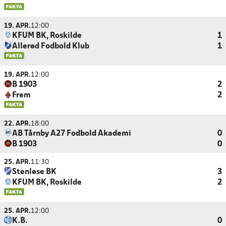
19. APR.
12:00
KFUM BK, Roskilde
1
Allerød Fodbold Klub
1
19. APR.
12:00
B 1903
2
Frem
2
22. APR.
18:00
AB Tårnby A27 Fodbold Akademi
0
B 1903
0
25. APR.
11:30
Stenløse BK
3
KFUM BK, Roskilde
2
25. APR.
12:00
K.B.
0