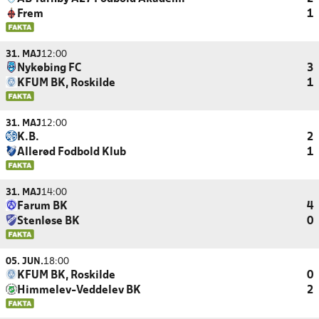
Frem
1
31. MAJ
12:00
Nykøbing FC
3
KFUM BK, Roskilde
1
31. MAJ
12:00
K.B.
2
Allerød Fodbold Klub
1
31. MAJ
14:00
Farum BK
4
Stenløse BK
0
05. JUN.
18:00
KFUM BK, Roskilde
0
Himmelev-Veddelev BK
2