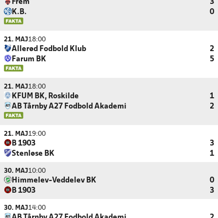
Frem
3
K.B.
0
21. MAJ
18:00
Allerød Fodbold Klub
2
Farum BK
5
21. MAJ
18:00
KFUM BK, Roskilde
1
AB Tårnby A27 Fodbold Akademi
2
21. MAJ
19:00
B 1903
3
Stenløse BK
1
30. MAJ
10:00
Himmelev-Veddelev BK
0
B 1903
3
30. MAJ
14:00
AB Tårnby A27 Fodbold Akademi
2