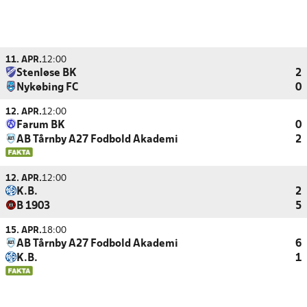
11. APR.
12:00
Stenløse BK
2
Nykøbing FC
0
12. APR.
12:00
Farum BK
0
AB Tårnby A27 Fodbold Akademi
2
12. APR.
12:00
K.B.
2
B 1903
5
15. APR.
18:00
AB Tårnby A27 Fodbold Akademi
6
K.B.
1