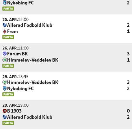
Nykøbing FC
2
25. APR.
12:00
Allerød Fodbold Klub
2
Frem
1
26. APR.
11:00
Farum BK
3
Himmelev-Veddelev BK
1
29. APR.
18:45
Himmelev-Veddelev BK
3
Nykøbing FC
2
29. APR.
19:00
B 1903
0
Allerød Fodbold Klub
2