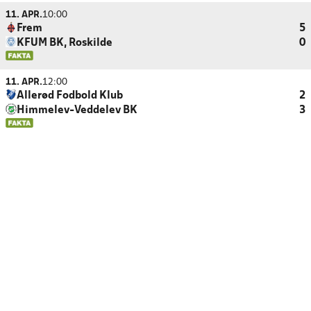
11. APR.
10:00
Frem
5
KFUM BK, Roskilde
0
11. APR.
12:00
Allerød Fodbold Klub
2
Himmelev-Veddelev BK
3