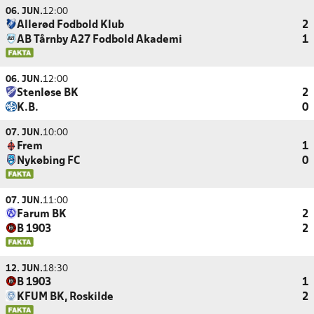
06. JUN.
12:00
Allerød Fodbold Klub
2
AB Tårnby A27 Fodbold Akademi
1
06. JUN.
12:00
Stenløse BK
2
K.B.
0
07. JUN.
10:00
Frem
1
Nykøbing FC
0
07. JUN.
11:00
Farum BK
2
B 1903
2
12. JUN.
18:30
B 1903
1
KFUM BK, Roskilde
2