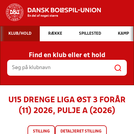
Hvad vil du søge efter?
KLUB/HOLD
RÆKKE
SPILLESTED
KAMP
INDHOLD OG NYHEDER
Find en klub eller et hold
STILLINGER, RESULTATER, KLUBBER OG
HOLD
U15 DRENGE LIGA ØST 3 FORÅR
(11) 2026, PULJE A (2026)
STILLING
DETALJERET STILLING