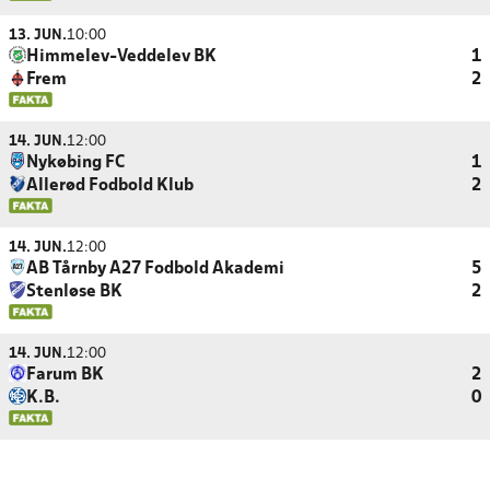
13. JUN.
10:00
Himmelev-Veddelev BK
1
Frem
2
14. JUN.
12:00
Nykøbing FC
1
Allerød Fodbold Klub
2
14. JUN.
12:00
AB Tårnby A27 Fodbold Akademi
5
Stenløse BK
2
14. JUN.
12:00
Farum BK
2
K.B.
0