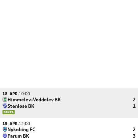
18. APR.
10:00
Himmelev-Veddelev BK
2
Stenløse BK
1
19. APR.
12:00
Nykøbing FC
2
Farum BK
3