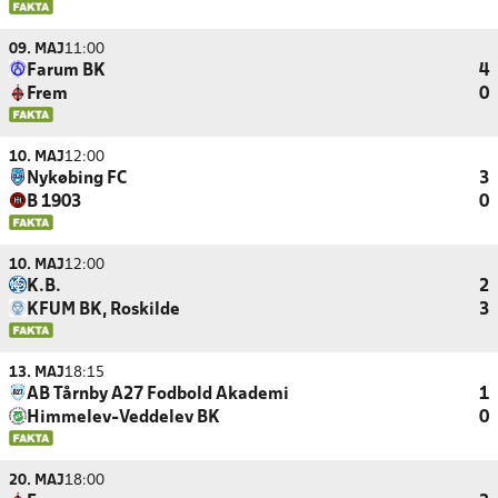
09. MAJ
11:00
Farum BK
4
Frem
0
10. MAJ
12:00
Nykøbing FC
3
B 1903
0
10. MAJ
12:00
K.B.
2
KFUM BK, Roskilde
3
13. MAJ
18:15
AB Tårnby A27 Fodbold Akademi
1
Himmelev-Veddelev BK
0
20. MAJ
18:00