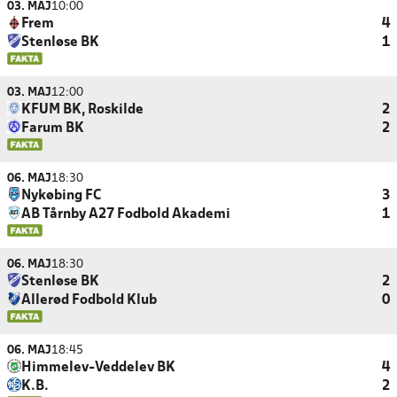
03. MAJ
10:00
Frem
4
Stenløse BK
1
03. MAJ
12:00
KFUM BK, Roskilde
2
Farum BK
2
06. MAJ
18:30
Nykøbing FC
3
AB Tårnby A27 Fodbold Akademi
1
06. MAJ
18:30
Stenløse BK
2
Allerød Fodbold Klub
0
06. MAJ
18:45
Himmelev-Veddelev BK
4
K.B.
2