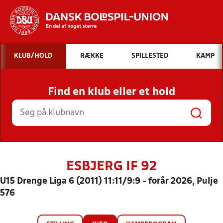
Hvad vil du søge efter?
KLUB/HOLD
RÆKKE
SPILLESTED
KAMP
INDHOLD OG NYHEDER
Find en klub eller et hold
STILLINGER, RESULTATER, KLUBBER OG
HOLD
ESBJERG IF 92
U15 Drenge Liga 6 (2011) 11:11/9:9 - forår 2026, Pulje
576