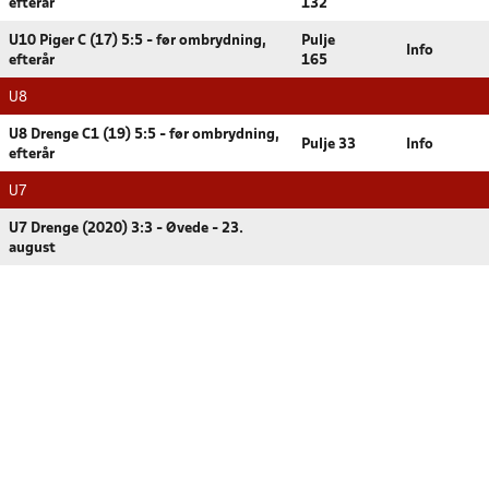
efterår
132
U10 Piger C (17) 5:5 - før ombrydning,
Pulje
Info
efterår
165
U8
U8 Drenge C1 (19) 5:5 - før ombrydning,
Pulje 33
Info
efterår
U7
U7 Drenge (2020) 3:3 - Øvede - 23.
august