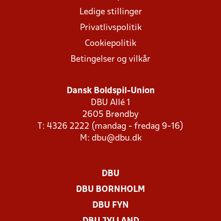
Ledige stillinger
Privatlivspolitik
Cookiepolitik
Betingelser og vilkår
Dansk Boldspil-Union
DBU Allé 1
2605 Brøndby
T: 4326 2222 (mandag - fredag 9-16)
M:
dbu@dbu.dk
DBU
DBU BORNHOLM
DBU FYN