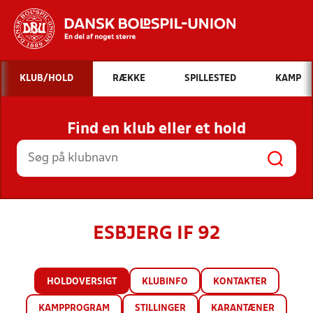
Hvad vil du søge efter?
KLUB/HOLD
RÆKKE
SPILLESTED
KAMP
INDHOLD OG NYHEDER
Find en klub eller et hold
STILLINGER, RESULTATER, KLUBBER OG
HOLD
ESBJERG IF 92
HOLDOVERSIGT
KLUBINFO
KONTAKTER
KAMPPROGRAM
STILLINGER
KARANTÆNER