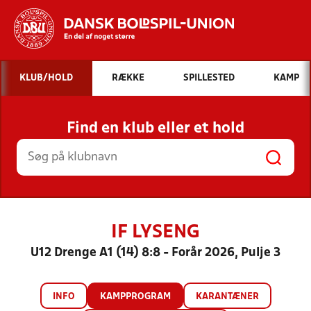
Hvad vil du søge efter?
KLUB/HOLD
RÆKKE
SPILLESTED
KAMP
INDHOLD OG NYHEDER
Find en klub eller et hold
STILLINGER, RESULTATER, KLUBBER OG
HOLD
IF LYSENG
U12 Drenge A1 (14) 8:8 - Forår 2026, Pulje 3
INFO
KAMPPROGRAM
KARANTÆNER