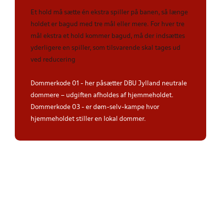
Et hold må sætte én ekstra spiller på banen, så længe
holdet er bagud med tre mål eller mere. For hver tre
mål ekstra et hold kommer bagud, må der indsættes
yderligere en spiller, som tilsvarende skal tages ud
ved reducering
Dommerkode 01 - her påsætter DBU Jylland neutrale
dommere – udgiften afholdes af hjemmeholdet.
Dommerkode 03 - er døm-selv-kampe hvor
hjemmeholdet stiller en lokal dommer.