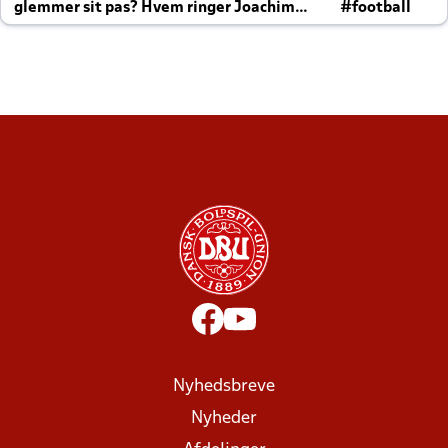
glemmer sit pas? Hvem ringer Joachim
#football
altid til efter kampe?
Nyhedsbreve
Nyheder