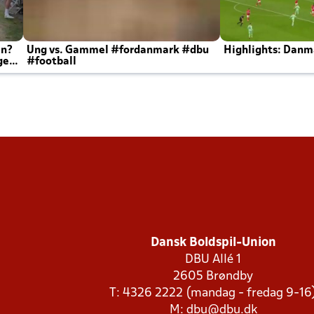
en?
Ung vs. Gammel #fordanmark #dbu
Highlights: Danma
ger
#football
Dansk Boldspil-Union
DBU Allé 1
2605 Brøndby
T: 4326 2222 (mandag - fredag 9-16
M:
dbu@dbu.dk