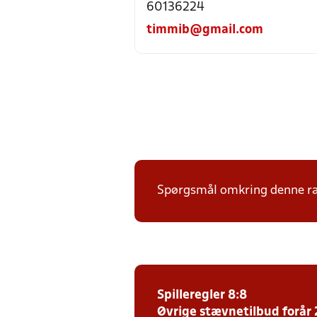
60136224
timmib@gmail.com
Spørgsmål omkring denne ræk
Spilleregler 8:8
Øvrige stævnetilbud forår