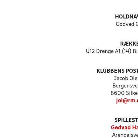
HOLDNA
Gødvad 
RÆKK
U12 Drenge A1 (14) 8
KLUBBENS POS
Jacob Ole
Bergensve
8600 Silke
jol@rm.
SPILLES
Gødvad Ha
Arendalsve