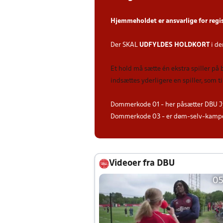
Hjemmeholdet er ansvarlige for regi
Der SKAL
UDFYLDES HOLDKORT
i de
Et hold må sætte én ekstra spiller på
indsættes yderligere en spiller, som 
Dommerkode 01 - her påsætter DBU J
Dommerkode 03 - er døm-selv-kampe 
Videoer fra DBU
05