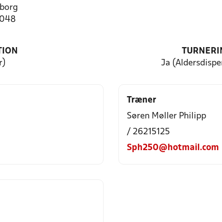
borg
7048
TION
TURNERI
r)
Ja (Aldersdisp
Træner
Søren Møller Philipp
/ 26215125
Sph250@hotmail.com