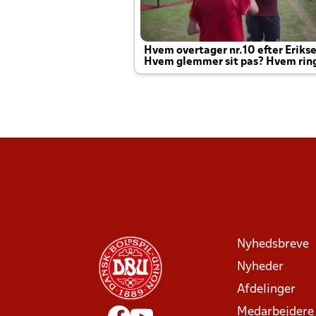
Hvem overtager nr.10 efter Eriks
Hvem glemmer sit pas? Hvem rin
Joachim altid til efter kampe?
Nyhedsbreve
Nyheder
Afdelinger
Medarbejdere