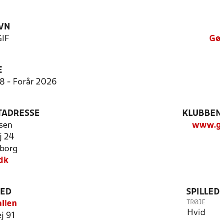
VN
GIF
Gø
E
:8 - Forår 2026
TADRESSE
KLUBBEN
sen
www.g
j 24
borg
dk
TED
SPILLE
TRØJE
llen
Hvid
j 91