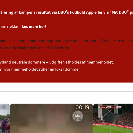
strering af kampens resultat via DBU’s Fodbold App
eller via ”Mit DBU” 
nne række -
læs mere her
!
 banen, så længe holdet er bagud med tre mål eller mere. For hver tre mål
tilsvarende skal tages ud ved reducering
ylland neutrale dommere – udgiften afholdes af hjemmeholdet.
hvor hjemmeholdet stiller en lokal dommer.
:11
00:19