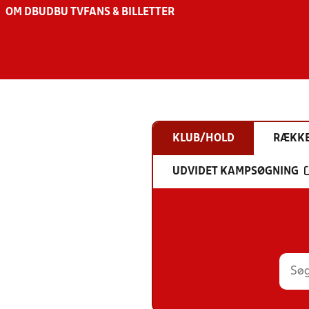
OM DBU
DBU TV
FANS & BILLETTER
KLUB/HOLD
RÆKK
UDVIDET KAMPSØGNING