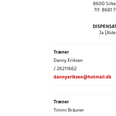
8600 Silke
Tlf: 8681 
DISPENSA
Ja (Alde
Træner
Danny Eriksen
/ 26211662
dannyeriksen@hotmail.dk
Træner
Timmi Bräuner