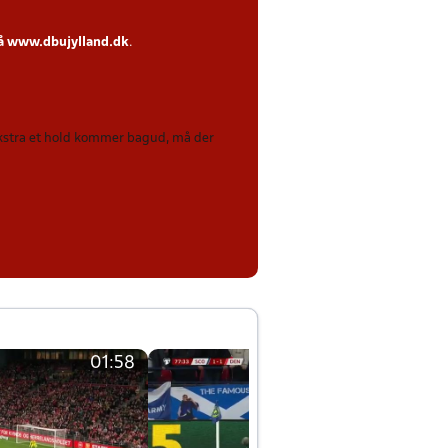
på
www.dbujylland.dk
.
 ekstra et hold kommer bagud, må der
01:58
01:58