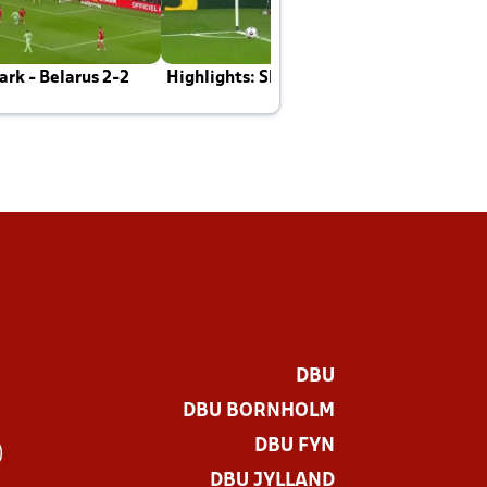
rk - Belarus 2-2
Highlights: Skotland - Danmark 4-2
J
E
DBU
DBU BORNHOLM
DBU FYN
)
DBU JYLLAND