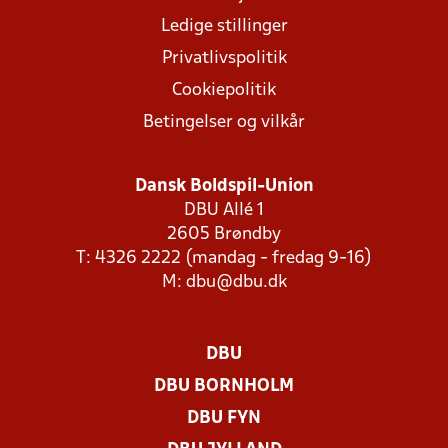
Ledige stillinger
Privatlivspolitik
Cookiepolitik
Betingelser og vilkår
Dansk Boldspil-Union
DBU Allé 1
2605 Brøndby
T: 4326 2222 (mandag - fredag 9-16)
M:
dbu@dbu.dk
DBU
DBU BORNHOLM
DBU FYN