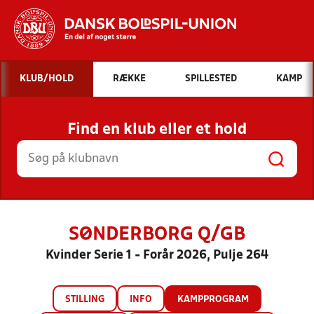
Hvad vil du søge efter?
KLUB/HOLD
RÆKKE
SPILLESTED
KAMP
INDHOLD OG NYHEDER
Find en klub eller et hold
STILLINGER, RESULTATER, KLUBBER OG
HOLD
SØNDERBORG Q/GB
Kvinder Serie 1 - Forår 2026, Pulje 264
STILLING
INFO
KAMPPROGRAM