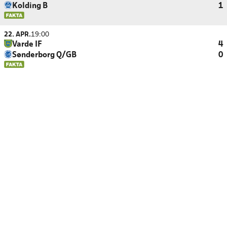
Kolding B
1
22. APR.
19:00
Varde IF
4
Sønderborg Q/GB
0