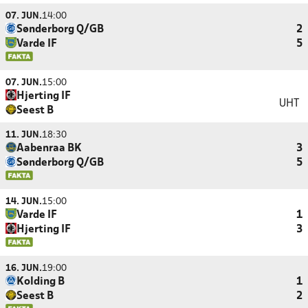
07. JUN.
14:00
Sønderborg Q/GB
2
Varde IF
5
07. JUN.
15:00
Hjerting IF
UHT
Seest B
11. JUN.
18:30
Aabenraa BK
3
Sønderborg Q/GB
5
14. JUN.
15:00
Varde IF
1
Hjerting IF
3
16. JUN.
19:00
Kolding B
1
Seest B
2