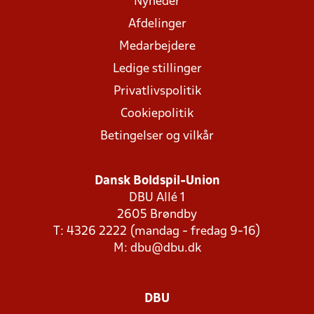
Nyheder
Afdelinger
Medarbejdere
Ledige stillinger
Privatlivspolitik
Cookiepolitik
Betingelser og vilkår
Dansk Boldspil-Union
DBU Allé 1
2605 Brøndby
T: 4326 2222 (mandag - fredag 9-16)
M:
dbu@dbu.dk
DBU