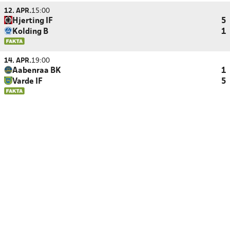
12. APR.
15:00
Hjerting IF
5
Kolding B
1
14. APR.
19:00
Aabenraa BK
1
Varde IF
5