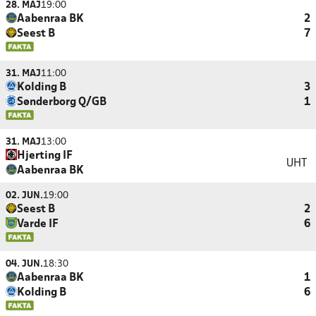
28. MAJ
19:00
Aabenraa BK
2
Seest B
7
31. MAJ
11:00
Kolding B
3
Sønderborg Q/GB
1
31. MAJ
13:00
Hjerting IF
UHT
Aabenraa BK
02. JUN.
19:00
Seest B
2
Varde IF
6
04. JUN.
18:30
Aabenraa BK
1
Kolding B
6