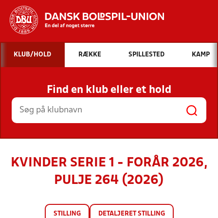
Hvad vil du søge efter?
KLUB/HOLD
RÆKKE
SPILLESTED
KAMP
INDHOLD OG NYHEDER
Find en klub eller et hold
STILLINGER, RESULTATER, KLUBBER OG
HOLD
KVINDER SERIE 1 - FORÅR 2026,
PULJE 264 (2026)
STILLING
DETALJERET STILLING