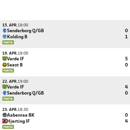
15. APR.
18:00
Sønderborg Q/GB
0
Kolding B
1
19. APR.
18:00
Varde IF
5
Seest B
0
22. APR.
19:00
Varde IF
4
Sønderborg Q/GB
0
23. APR.
18:30
Aabenraa BK
0
Hjerting IF
4