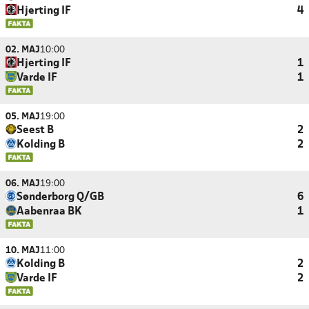
Hjerting IF
4
02. MAJ
10:00
Hjerting IF
1
Varde IF
1
05. MAJ
19:00
Seest B
2
Kolding B
2
06. MAJ
19:00
Sønderborg Q/GB
6
Aabenraa BK
1
10. MAJ
11:00
Kolding B
2
Varde IF
2