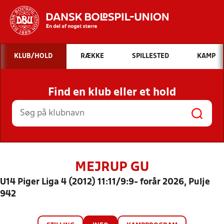
Hvad vil du søge efter?
KLUB/HOLD
RÆKKE
SPILLESTED
KAMP
INDHOLD OG NYHEDER
Find en klub eller et hold
STILLINGER, RESULTATER, KLUBBER OG
HOLD
MEJRUP GU
U14 Piger Liga 4 (2012) 11:11/9:9- forår 2026, Pulje
942