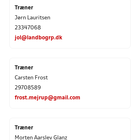
Træner
Jørn Lauritsen
23347068
jol@landbogrp.dk
Træner
Carsten Frost
29708589
frost.mejrup@gmail.com
Træner
Morten Aarslev Glanz