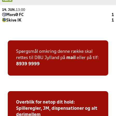
14. JUN.
13:00
MorsØ FC
1
Skive IK
1
Spørgsmål omkring denne række skal
rettes til DBU Jylland på
mail
eller på tlf:
8939 9999
Overblik for netop dit hold:
Spilleregler, JM, dispensationer og alt
derimellem