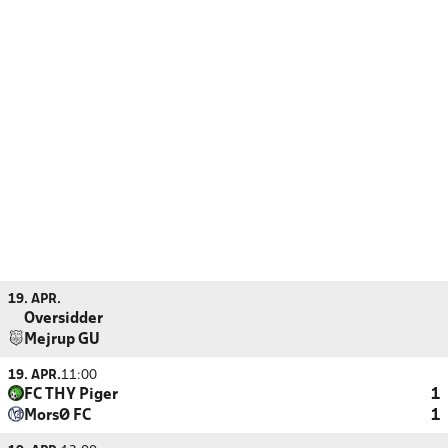
19. APR.
Oversidder
Mejrup GU
19. APR.
11:00
FC THY Piger
1
MorsØ FC
1