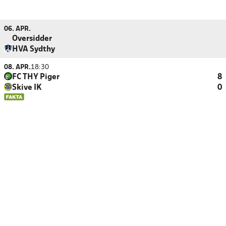
06. APR.
Oversidder
HVA Sydthy
08. APR.
18:30
FC THY Piger
8
Skive IK
0