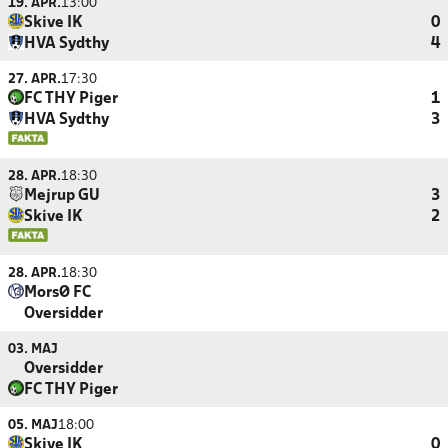
19. APR.
13:00
Skive IK
0
HVA Sydthy
4
27. APR.
17:30
FC THY Piger
1
HVA Sydthy
3
28. APR.
18:30
Mejrup GU
3
Skive IK
2
28. APR.
18:30
MorsØ FC
Oversidder
03. MAJ
Oversidder
FC THY Piger
05. MAJ
18:00
Skive IK
0