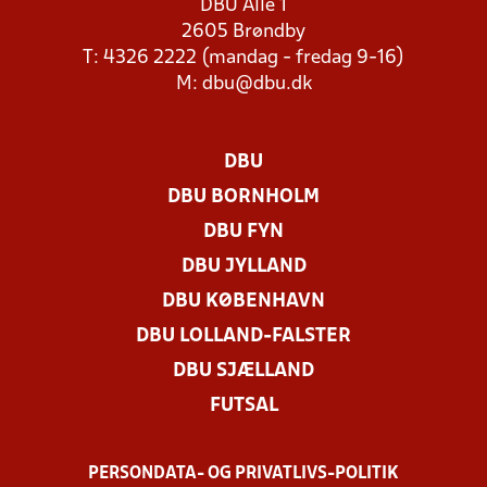
DBU Allé 1
2605 Brøndby
T: 4326 2222 (mandag - fredag 9-16)
M:
dbu@dbu.dk
DBU
DBU BORNHOLM
DBU FYN
DBU JYLLAND
DBU KØBENHAVN
DBU LOLLAND-FALSTER
DBU SJÆLLAND
FUTSAL
PERSONDATA- OG PRIVATLIVS-POLITIK