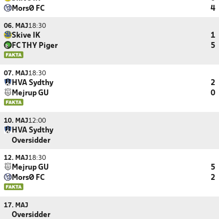
MorsØ FC
4
06. MAJ
18:30
Skive IK
1
FC THY Piger
5
07. MAJ
18:30
HVA Sydthy
2
Mejrup GU
0
10. MAJ
12:00
HVA Sydthy
Oversidder
12. MAJ
18:30
Mejrup GU
5
MorsØ FC
2
17. MAJ
Oversidder