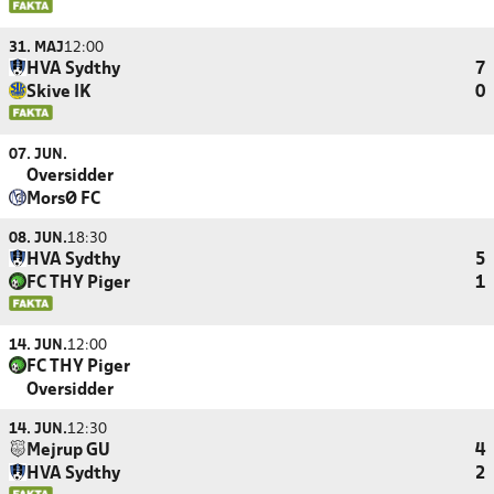
31. MAJ
12:00
HVA Sydthy
7
Skive IK
0
07. JUN.
Oversidder
MorsØ FC
08. JUN.
18:30
HVA Sydthy
5
FC THY Piger
1
14. JUN.
12:00
FC THY Piger
Oversidder
14. JUN.
12:30
Mejrup GU
4
HVA Sydthy
2