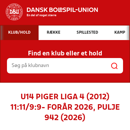
Hvad vil du søge efter?
KLUB/HOLD
RÆKKE
SPILLESTED
KAMP
INDHOLD OG NYHEDER
Find en klub eller et hold
STILLINGER, RESULTATER, KLUBBER OG
HOLD
U14 PIGER LIGA 4 (2012)
11:11/9:9- FORÅR 2026, PULJE
942 (2026)