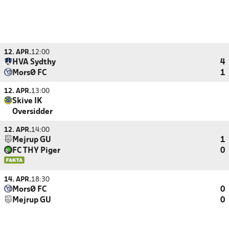
12. APR.
12:00
HVA Sydthy
4
MorsØ FC
1
12. APR.
13:00
Skive IK
Oversidder
12. APR.
14:00
Mejrup GU
1
FC THY Piger
0
14. APR.
18:30
MorsØ FC
0
Mejrup GU
0