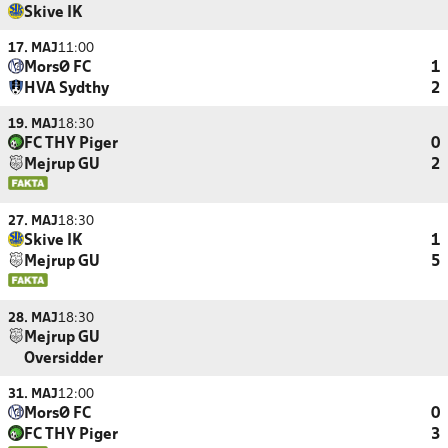
Skive IK
17. MAJ
11:00
MorsØ FC
1
HVA Sydthy
2
19. MAJ
18:30
FC THY Piger
0
Mejrup GU
2
27. MAJ
18:30
Skive IK
1
Mejrup GU
5
28. MAJ
18:30
Mejrup GU
Oversidder
31. MAJ
12:00
MorsØ FC
0
FC THY Piger
3