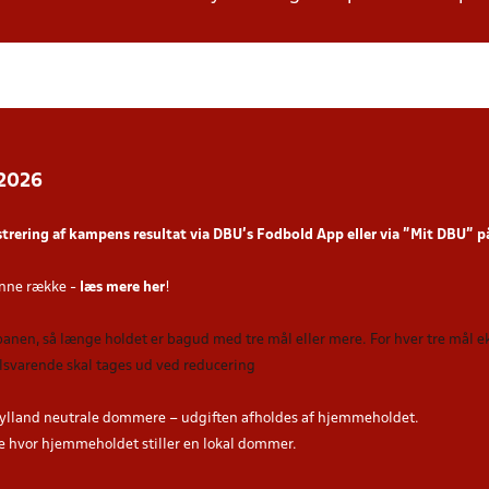
 2026
strering af kampens resultat via DBU’s Fodbold App
eller via ”Mit DBU” 
nne række -
læs mere her
!
 banen, så længe holdet er bagud med tre mål eller mere. For hver tre mål
tilsvarende skal tages ud ved reducering
ylland neutrale dommere – udgiften afholdes af hjemmeholdet.
hvor hjemmeholdet stiller en lokal dommer.