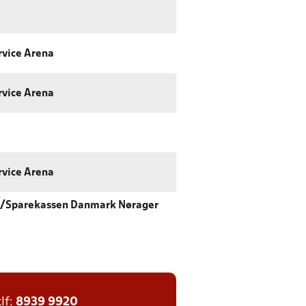
rvice Arena
rvice Arena
rvice Arena
v/Sparekassen Danmark Nørager
tlf:
8939 9920