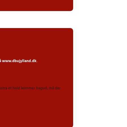
på
www.dbujylland.dk
.
 ekstra et hold kommer bagud, må der