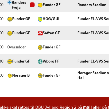
Randers
00
!
Funder GF
Randers Stadion
Freja
00
Funder GF
HOG/GUI
Funder EL-VVS Se
00
Funder GF
Søften GF
Funder EL-VVS Se
00
Oversidder
Funder GF
30
Funder GF
Viborg FF
Funder EL-VVS Se
Nørager Stadion 
00
Nørager B
Funder GF
Hal
ke skal rettes til DBU Jylland Region 2 på
mail
eller på 