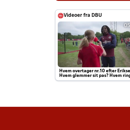
Videoer fra DBU
05
Hvem overtager nr.10 efter Eriks
Hvem glemmer sit pas? Hvem rin
Joachim altid til efter kampe?