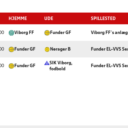
HJEMME
UDE
SPILLESTED
00
Viborg FF
Funder GF
Viborg FF´s anlæg
00
Funder GF
Nørager B
Funder EL-VVS Se
SIK Viborg,
00
Funder GF
Funder EL-VVS Se
fodbold