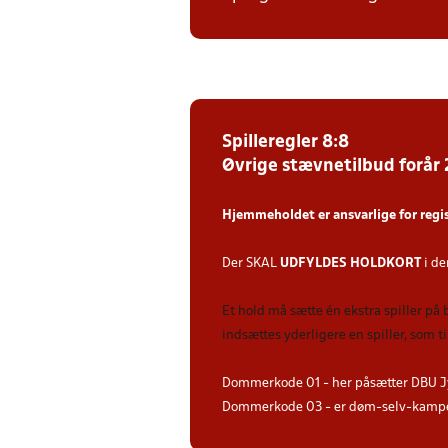
Spilleregler 8:8
Øvrige stævnetilbud forår
Hjemmeholdet er ansvarlige for regi
Der SKAL
UDFYLDES HOLDKORT
i de
Et hold må sætte én ekstra spiller på
indsættes yderligere en spiller, som 
Dommerkode 01 - her påsætter DBU J
Dommerkode 03 - er døm-selv-kampe 