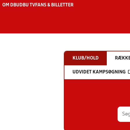
OM DBU
DBU TV
FANS & BILLETTER
KLUB/HOLD
RÆKK
UDVIDET KAMPSØGNING