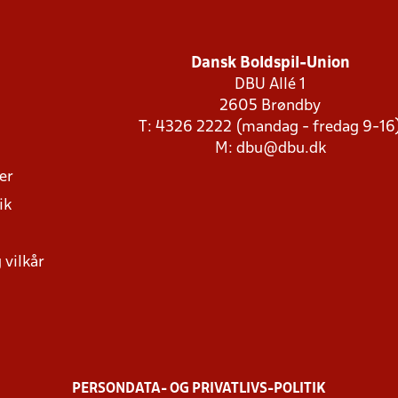
Dansk Boldspil-Union
DBU Allé 1
2605 Brøndby
T: 4326 2222 (mandag - fredag 9-16
M:
dbu@dbu.dk
ger
ik
 vilkår
PERSONDATA- OG PRIVATLIVS-POLITIK