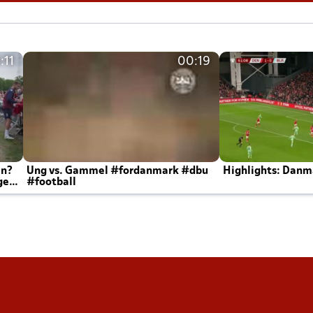
:11
00:19
en?
Ung vs. Gammel #fordanmark #dbu
Highlights: Danma
ger
#football